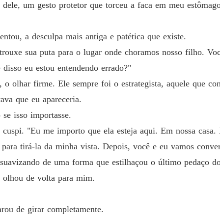
s dele, um gesto protetor que torceu a faca em meu estômag
entou, a desculpa mais antiga e patética que existe.
trouxe sua puta para o lugar onde choramos nosso filho. Vo
e disso eu estou entendendo errado?"
o olhar firme. Ele sempre foi o estrategista, aquele que co
tava que eu apareceria.
 se isso importasse.
uspi. "Eu me importo que ela esteja aqui. Em nossa casa. 
para tirá-la da minha vista. Depois, você e eu vamos conver
e suavizando de uma forma que estilhaçou o último pedaço 
o olhou de volta para mim.
rou de girar completamente.