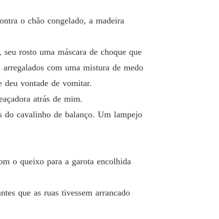
contra o chão congelado, a madeira
lá, seu rosto uma máscara de choque que
hos arregalados com uma mistura de medo
e deu vontade de vomitar.
eaçadora atrás de mim.
s do cavalinho de balanço. Um lampejo
com o queixo para a garota encolhida
antes que as ruas tivessem arrancado