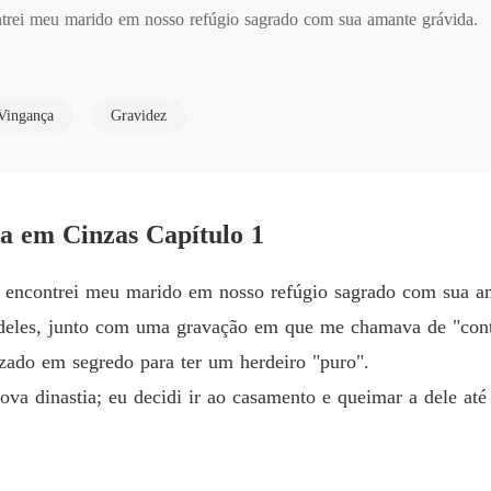
ntrei meu marido em nosso refúgio sagrado com sua amante grávida.

A Fúria
Capítul
, junto com uma gravação em que me chamava de "contaminada" pelo 
A Fúria
Vingança
Gravidez
um herdeiro "puro".

Capítul
A Fúria
stia; eu decidi ir ao casamento e queimar a dele até as cinzas.
Capítul
ia em Cinzas Capítulo 1
A Fúria
Capítul
, encontrei meu marido em nosso refúgio sagrado com sua a
A Fúria
 deles, junto com uma gravação em que me chamava de "con
Capítul
izado em segredo para ter um herdeiro "puro".
a dinastia; eu decidi ir ao casamento e queimar a dele até 