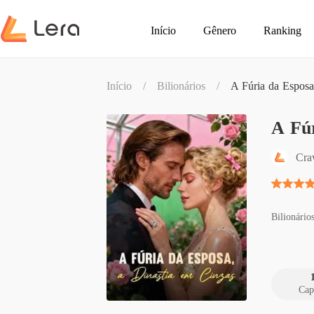
Início
Gênero
Ranking
Início
/
Bilionários
/
A Fúria da Esposa
A Fúr
Cra
Bilionário
Cap