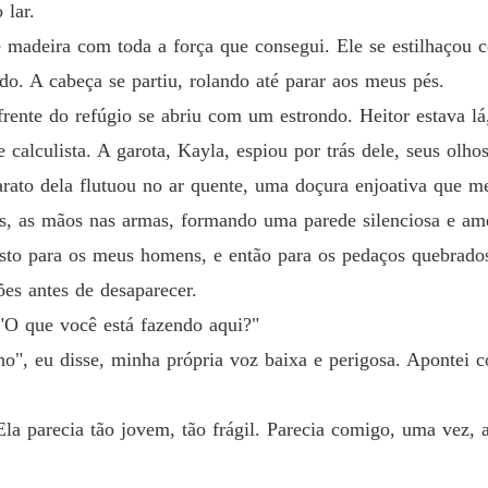
 lar.
 madeira com toda a força que consegui. Ele se estilhaçou 
. A cabeça se partiu, rolando até parar aos meus pés.
 frente do refúgio se abriu com um estrondo. Heitor estava 
 calculista. A garota, Kayla, espiou por trás dele, seus ol
arato dela flutuou no ar quente, uma doçura enjoativa que m
s, as mãos nas armas, formando uma parede silenciosa e am
sto para os meus homens, e então para os pedaços quebrado
ões antes de desaparecer.
. "O que você está fazendo aqui?"
ho", eu disse, minha própria voz baixa e perigosa. Apontei 
Ela parecia tão jovem, tão frágil. Parecia comigo, uma vez, 