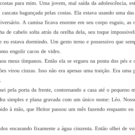
e costas para mim. Uma jovem, mal saída da adolescência, est
cascata bagunçada pelas costas. Ela estava usando uma das 
iversário. A camisa ficava enorme em seu corpo esguio, as
 de cabelo solta atrás da orelha dela, seu toque impossivel
 eu estava dormindo. Um gesto terno e possessivo que semp
omo engolir cacos de vidro.
hou meus tímpanos. Então ela se ergueu na ponta dos pés e o
 virou cinzas. Isso não era apenas uma traição. Era uma pr
.
sei pela porta da frente, contornando a casa até o pequeno
edra simples e plana gravada com um único nome: Léo. Nos
pido à mão, que Heitor passou um mês fazendo enquanto eu e
ados encarando fixamente a água cinzenta. Então olhei de vo