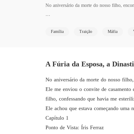
No aniversário da morte do nosso filho, enco
Ele me enviou o convite de casamento deles
Família
Traição
Máfia
ue havia me esterilizado em segredo para ter 
Ele achou que estava começando uma nova dina
A Fúria da Esposa, a Dinast
No aniversário da morte do nosso filho
Ele me enviou o convite de casamento
filho, confessando que havia me esteril
Ele achou que estava começando uma nov
Capítulo 1
Ponto de Vista: Íris Ferraz