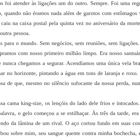
os foi atender às ligações um do outro. Sempre. Foi uma reg
o, quando não éramos nada além de garotos com estômagos 
aiu na caixa postal pela quinta vez no aniversário da morte
outra pessoa.
s para o mundo. Sem negócios, sem reuniões, sem ligações. 
mpramos com nosso primeiro milhão limpo. Era nosso santuári
ue nunca chegamos a segurar. Acendíamos uma única vela br
ar no horizonte, pintando a água em tons de laranja e roxo.
iosa de que, mesmo no silêncio sufocante da nossa perda, n
a cama king-size, os lençóis do lado dele frios e intocad
avra, o gelo começou a se estilhaçar. Às três da tarde, e
ndo da lâmina de um rival. O aço cortou fundo em suas cos
sabou sobre mim, seu sangue quente contra minha bochecha, e 