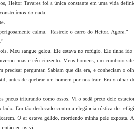
nos, Heitor Tavares foi a única constante em uma vida defin
e construímos do nada.
te.
perigosamente calma. "Rastreie o carro do Heitor. Agora."
."
s. Meu sangue gelou. Ele estava no refúgio. Ele tinha id
inverno nuas e céu cinzento. Meus homens, um comboio sile
m precisar perguntar. Sabiam que dia era, e conheciam o o
stil, antes de quebrar um homem por nos trair. Era o olhar 
os pneus triturando como ossos. Vi o sedã preto dele estaci
 lado. Era tão deslocado contra a elegância rústica do refúg
icarem. O ar estava gélido, mordendo minha pele exposta. A
 então eu os vi.