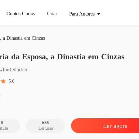
Contos Curtos
Criar
Para Autores
, a Dinastia em Cinzas
A Fúria
ia da Esposa, a Dinastia em Cinzas
Capítul
A Fúria
wford Sinclair
Capítul
5.0
A Fúria
Capítul
s
A Fúria
Capítul
10
636
Ler agora
ítulo
Leituras
A Fúria
Capítul