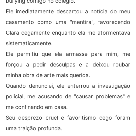
bullying comigo no colégio.
Ele correu através de continentes, frenético para imped
Ele imediatamente descartou a notícia do meu
ir meu casamento na Toscana.

Ele invadiu a cerimônia, desesperado e em lágrimas, ap
casamento como uma "mentira", favorecendo
enas para me encontrar radiante.

Clara cegamente enquanto ela me atormentava
Com calma, revelei as três vezes que quase morri, sozin
ha e abandonada, depois que ele me mandou embora –
sistematicamente.
 e em cada uma delas, minhas ligações não foram atend
Ele permitiu que ela armasse para mim, me
idas.

Minha felicidade inabalável com Davi e a verdade fria
forçou a pedir desculpas e a deixou roubar
 de sua negligência o destruíram por completo.
minha obra de arte mais querida.
Quando denunciei, ele enterrou a investigação
policial, me acusando de "causar problemas" e
me confinando em casa.
Seu desprezo cruel e favoritismo cego foram
uma traição profunda.