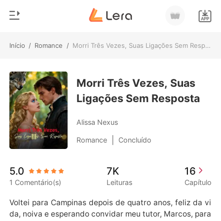
Início
/
Romance
/
Morri Três Vezes, Suas Ligações Sem Resposta
0
Início
Loja
Morri Três Vezes, Suas
Gênero
Ligações Sem Resposta
Moderno
Histórico
Lobisomem
Alissa Nexus
Sair
Contos
|
Romance
Concluído
Romance
Baixar App
5.0
7K
16
Bilionários
1 Comentário(s)
Leituras
Capítulo
Ranking
Voltei para Campinas depois de quatro anos, feliz da vi
da, noiva e esperando convidar meu tutor, Marcos, para 