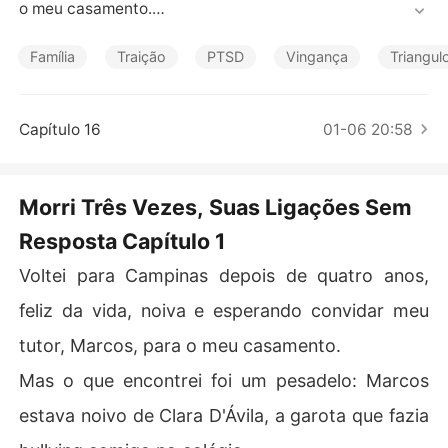
Contos Curtos
o meu casamento.

Mas o que encontrei foi um pesadelo: Marcos estava no
ivo de Clara D'Ávila, a garota que fazia bullying comigo
Família
Traição
PTSD
Vingança
Triangu
 no colégio.

Ele imediatamente descartou a notícia do meu casame
nto como uma "mentira", favorecendo Clara cegamente
Capítulo 16
01-06 20:58
 enquanto ela me atormentava sistematicamente.

Ele permitiu que ela armasse para mim, me forçou a ped
ir desculpas e a deixou roubar minha obra de arte mais
Morri Três Vezes, Suas Ligações Sem
 querida.

Resposta Capítulo 1
Quando denunciei, ele enterrou a investigação policial,
 me acusando de "causar problemas" e me confinando
Voltei para Campinas depois de quatro anos,
 em casa.

Seu desprezo cruel e favoritismo cego foram uma traiç
feliz da vida, noiva e esperando convidar meu
ão profunda.

tutor, Marcos, para o meu casamento.
Destruída pela injustiça, decidi cortar todos os laços.

Devolvi cada centavo que ele gastou comigo, deixando
Mas o que encontrei foi um pesadelo: Marcos
 um bilhete: "A dívida está paga. Estou indo embora."

estava noivo de Clara D'Ávila, a garota que fazia
Enquanto eu voava para Florença, a ilusão de Marcos d
esmoronou.
