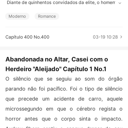
Contos Curtos
 Diante de quinhentos convidados da elite, o homem qu
e eu amava há quatro anos soltou a minha mão e camin
hou calmamente até à minha madrinha de casamento.
Moderno
Romance
 O ""sim"" que eu esperava transformou-se no anúncio c
ruel de que eu era apenas um passatempo descartável.

Capítulo 400 No.400
03-19 10:28
Blake Miller rejeitou-me publicamente, trocando-me pel
a minha melhor amiga, Tiffany, sob o pretexto de que u
ma órfã sem nome nunca estaria à altura do seu impéri
Abandonada no Altar, Casei com o
o. A humilhação foi total enquanto os convidados sussu
Herdeiro "Aleijado" Capítulo 1 No.1
rravam insultos e a minha própria família adotiva me vir
ava as costas, deixando-me sem teto e sem dignidade. 

O silêncio que se seguiu ao som do órgão
""Eu não posso casar contigo, Audrey. A Tiffany é quem
parando não foi pacífico. Foi o tipo de silêncio
 realmente entende o meu peso e o meu estatuto. Tu fo
que precede um acidente de carro, aquele
ste apenas uma diversão, mas o jogo acabou.""

microssegundo em que o cérebro regista o
Fui ridicularizada por aqueles que antes me bajulavam,
horror antes que o corpo sinta o impacto.
 vendo a minha vida ser destruída num espetáculo de tr
aição e ganância. A dor da injustiça transformou-se nu