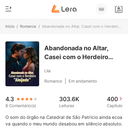
Início
/
Romance
/
Abandonada no Altar, Casei com o Herdeiro "Aleijado"
0
Início
Loja
Abandonada no Altar,
Gênero
Casei com o Herdeiro
Moderno
Histórico
"Aleijado"
Lobisomem
Lila
Sair
Contos
|
Romance
Em andamento
Romance
Baixar App
4.3
303.6K
400
Bilionários
8 Comentário(s)
Leituras
Capítulo
Ranking
O som do órgão na Catedral de São Patrício ainda ecoa
va quando o meu mundo desabou em silêncio absoluto.