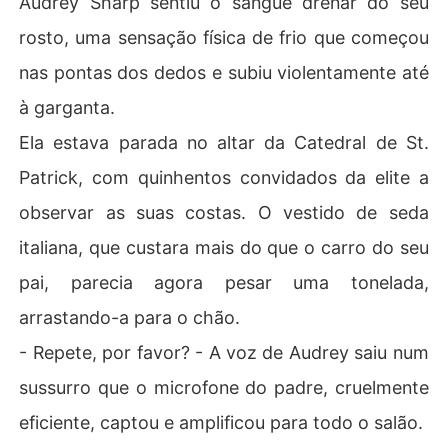
Audrey Sharp sentiu o sangue drenar do seu
m ódio gelado ao perceber que eu tinha sido apenas um 
rosto, uma sensação física de frio que começou
peão nos planos deles. Eu estava sozinha, sem dinheiro
 e com a reputação em farrapos, destinada a ser a piad
nas pontas dos dedos e subiu violentamente até
a da temporada.

à garganta.
Como puderam ser tão cruéis depois de tudo o que sacr
Ela estava parada no altar da Catedral de St.
ifiquei? A fúria superou a minha agonia, e eu decidi que
Patrick, com quinhentos convidados da elite a
 não seria a vítima daquela história.

observar as suas costas. O vestido de seda
Em vez de fugir em lágrimas, caminhei firmemente até a
italiana, que custara mais do que o carro do seu
o fundo da igreja, onde Victor Sterling, o ""pária"" bilion
ário numa cadeira de rodas, observava tudo com um de
pai, parecia agora pesar uma tonelada,
sprezo glacial. Olhei nos olhos do homem que todos julg
arrastando-a para o chão.
avam arruinado e propus-lhe um negócio: o meu nome p
elo seu poder. Quando Victor aceitou, o jogo mudou; a n
- Repete, por favor? - A voz de Audrey saiu num
oiva humilhada estava prestes a tornar-se o pior pesad
sussurro que o microfone do padre, cruelmente
elo de quem ousou traí-la.
eficiente, captou e amplificou para todo o salão.