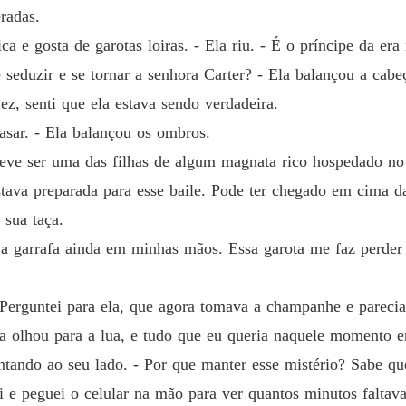
radas.
ca e gosta de garotas loiras. - Ela riu. - É o príncipe da er
seduzir e se tornar a senhora Carter? - Ela balançou a cabe
z, senti que ela estava sendo verdadeira.
asar. - Ela balançou os ombros.
eve ser uma das filhas de algum magnata rico hospedado no 
stava preparada para esse baile. Pode ter chegado em cima d
sua taça.
ra a garrafa ainda em minhas mãos. Essa garota me faz perde
 Perguntei para ela, que agora tomava a champanhe e parecia
a olhou para a lua, e tudo que eu queria naquele momento er
tando ao seu lado. - Por que manter esse mistério? Sabe que 
ri e peguei o celular na mão para ver quantos minutos falta