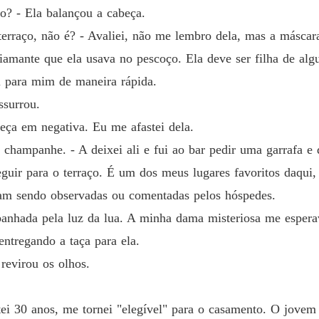
? - Ela balançou a cabeça.
 terraço, não é? - Avaliei, não me lembro dela, mas a másca
diamante que ela usava no pescoço. Ela deve ser filha de al
i para mim de maneira rápida.
ssurrou.
ça em negativa. Eu me afastei dela.
 champanhe. - A deixei ali e fui ao bar pedir uma garrafa e 
guir para o terraço. É um dos meus lugares favoritos daqui,
vam sendo observadas ou comentadas pelos hóspedes.
 banhada pela luz da lua. A minha dama misteriosa me espera
entregando a taça para ela.
 revirou os olhos.
ei 30 anos, me tornei "elegível" para o casamento. O jovem h