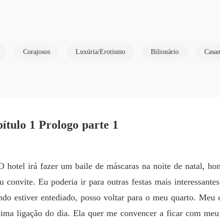
Capítulo
A propo
Capítulo
Corajosos
Luxúria/Erotismo
Bilionário
Casam
A propo
o é para ele

Capítulo
A propo
mais conseguirá enganar o seu próprio coração."

A propo
ítulo 1 Prologo parte 1
A propo
para lhe entregar a cadeira de CEO - estar casado - ele percebe qu
 hotel irá fazer um baile de máscaras na noite de natal, h
es toma uma decisão impulsiva: pedir em casamento a primeira mulher 
convite. Eu poderia ir para outras festas mais interessante
A propo
ndo estiver entediado, posso voltar para o meu quarto. Meu c
e hotel que jamais imaginou se envolver com um bilionário.

écima ligação do dia. Ela quer me convencer a ficar com me
A propo