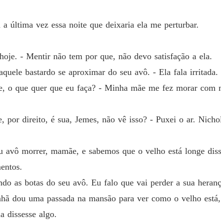
de máscaras, os dois vivem um encontro intenso e inesperado. O qu
Capítulo
 a última vez essa noite que deixaria ela me perturbar.
edo que ela guarda em silêncio... até o dia em que ele surge com um 
A propo
Capítulo
ue fogem ao controle, Emma se vê presa a um jogo perigoso: um cas
 hoje. - Mentir não tem por que, não devo satisfação a ela.
A propo
quele bastardo se aproximar do seu avô. - Ela fala irritada.
Capítulo
, o que quer que eu faça? - Minha mãe me fez morar com m
A propo
Capítulo
e, por direito, é sua, Jemes, não vê isso? - Puxei o ar. Nic
A propo
Capítulo
u avô morrer, mamãe, e sabemos que o velho está longe diss
A propo
entos.
do as botas do seu avô. Eu falo que vai perder a sua herança
A propo
hã dou uma passada na mansão para ver como o velho está,
la dissesse algo.