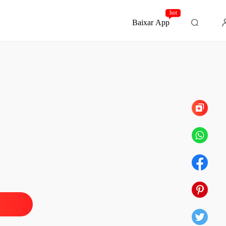
hot
Baixar App
Capítulo 25 algumas regras antigas caíram
sta do bilionário
 1 Prologo parte 1
21/01/2026
sta do bilionário
 2 Prologo parte 2
21/01/2026
sta do bilionário
Capítulo 3 Então me faça um grande favor e se case comigo
21/01/2026
sta do bilionário
 4 Ela parece ofendida
21/01/2026
sta do bilionário