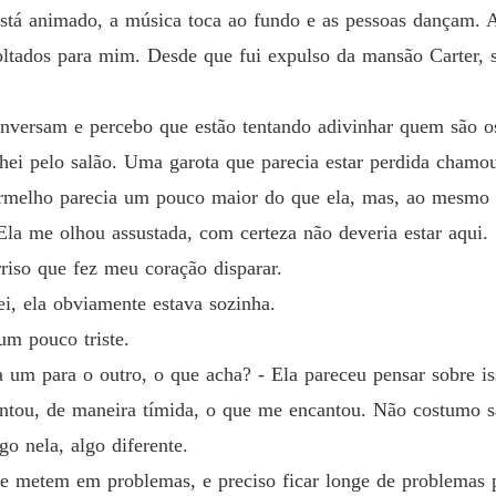
A propo
está animado, a música toca ao fundo e as pessoas dançam. A
Capítulo
oltados para mim. Desde que fui expulso da mansão Carter, s
A propo
Capítulo
onversam e percebo que estão tentando adivinhar quem são 
A propo
hei pelo salão. Uma garota que parecia estar perdida chamo
Capítul
vermelho parecia um pouco maior do que ela, mas, ao mesmo 
A propo
 Ela me olhou assustada, com certeza não deveria estar aqui.
rriso que fez meu coração disparar.
A propo
i, ela obviamente estava sozinha.
Capítulo
 um pouco triste.
A propo
um para o outro, o que acha? - Ela pareceu pensar sobre is
Capítulo
tou, de maneira tímida, o que me encantou. Não costumo sai
A propo
o nela, algo diferente.
Capítulo
 metem em problemas, e preciso ficar longe de problemas p