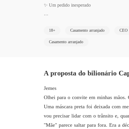
✨ Um pedido inesperado

✨ Uma mocinha impossível de ignorar

18+
Casamento arranjado
CEO
✨ Um bilionário convencido de que o amor nã
Casamento arranjado
"Você pode enganar o mundo inteiro... mas ja
A proposta do bilionário Cap
Jemes Carter nunca acreditou no amor.

Jemes
Mas quando seu avô impõe uma condição cruel 
Olhei para o convite em minhas mãos. O
r que até o próprio irmão já está noivo, Jem
Uma máscara preta foi deixada com meu 
vou precisar lidar com o trânsito e, qua
Essa mulher é Emma, uma simples camareira d
"Mãe" parece saltar para fora. Era a d