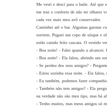
Me vesti e desci para o baile. Até que 
me traz o conforto de não ter olhares v
cada vez mais meu avô conservador.
Caminhei até o bar. Algumas garotas c
sorriem. Peguei um copo de uísque e ol
estão caindo feito cascata. O vestido 
- Boa noite! - Falei quando a alcancei.
- Boa noite! - Ela falou, abrindo um so
- Se perdeu dos seus amigos? - Pergunte
- Estou sozinha essa noite. - Ela falou,
- Eu também, podemos fazer companhia 
- Também não tem amigos? - Ela pergun
na verdade não são meu tipo, mas há alg
- Tenho muitos, mas meus amigos só me