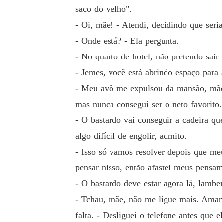
saco do velho".
Em uma noite inesquecível durante um baile 
- Oi, mãe! - Atendi, decidindo que seria
ulher que o encantou naquela noite - um segr
- Onde está? - Ela pergunta.
Entre contratos, aparências e sentimentos q
- No quarto de hotel, não pretendo sair
edita ser incapaz de amar.
- Jemes, você está abrindo espaço para a
- Meu avô me expulsou da mansão, mãe
mas nunca consegui ser o neto favorito.
- O bastardo vai conseguir a cadeira qu
algo difícil de engolir, admito.
- Isso só vamos resolver depois que me
pensar nisso, então afastei meus pensam
- O bastardo deve estar agora lá, lamben
- Tchau, mãe, não me ligue mais. Aman
falta. - Desliguei o telefone antes que e