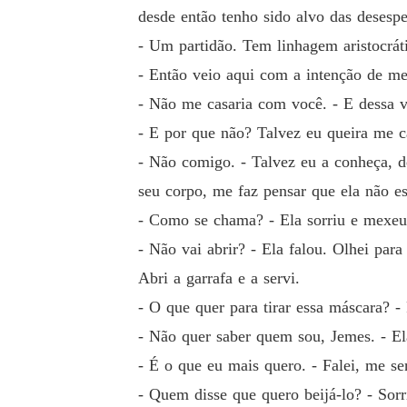
desde então tenho sido alvo das desespe
- Um partidão. Tem linhagem aristocráti
- Então veio aqui com a intenção de me 
- Não me casaria com você. - E dessa ve
- E por que não? Talvez eu queira me c
- Não comigo. - Talvez eu a conheça, d
seu corpo, me faz pensar que ela não e
- Como se chama? - Ela sorriu e mexeu 
- Não vai abrir? - Ela falou. Olhei pa
Abri a garrafa e a servi.
- O que quer para tirar essa máscara? -
- Não quer saber quem sou, Jemes. - El
- É o que eu mais quero. - Falei, me sen
- Quem disse que quero beijá-lo? - Sor