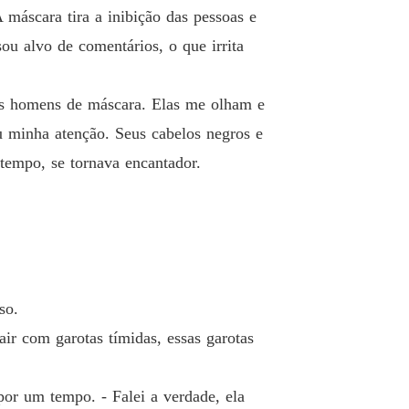
sta do bilionário
 máscara tira a inibição das pessoas e
 19 O tom dele era carregado de curiosidade
29/01/2026
ou alvo de comentários, o que irrita
sta do bilionário
 20 Depois, voz baixa e controlada:
29/01/2026
os homens de máscara. Elas me olham e
sta do bilionário
u minha atenção. Seus cabelos negros e
o 21 Nick é um covarde
29/01/2026
tempo, se tornava encantador.
sta do bilionário
Capítulo 22 garanti isso experimentando o vestido umas catorze vezes
29/01/2026
sta do bilionário
 23 imperceptível da respiração dela
29/01/2026
sta do bilionário
so.
 24 Seus olhos se encheram de lágrimas
29/01/2026
r com garotas tímidas, essas garotas
sta do bilionário
 25 algumas regras antigas caíram
29/01/2026
or um tempo. - Falei a verdade, ela