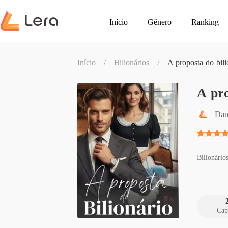
Início
Gênero
Ranking
Início
/
Bilionários
/
A proposta do bili
A pro
Dan
Bilionário
Cap