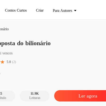
Contos Curtos
Criar
Para Autores
onário
posta do bilionário
A propo
Capítulo
i vences
A propo
5.0
(2)
Capítulo
A propo
s
A propo
Capítulo
25
11.9K
Ler agora
ítulo
Leituras
A propo