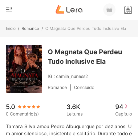
Início
/
Romance
/
O Magnata Que Perdeu Tudo Inclusive Ela
0
Início
Loja
O Magnata Que Perdeu
Gênero
Tudo Inclusive Ela
Moderno
Histórico
Lobisomem
IG : camila_nuness2
Sair
Contos
|
Romance
Concluído
Romance
Baixar App
5.0
3.6K
94
Bilionários
0 Comentário(s)
Leituras
Capítulo
Ranking
Tamara Silva amou Pedro Albuquerque por dez anos. U
m amor silencioso, insistente e solitário. Durante todo e