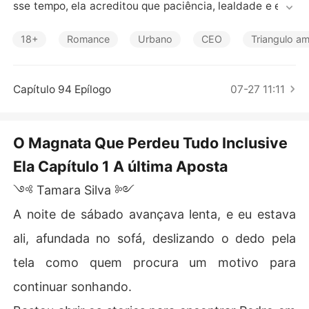
Contos Curtos
sse tempo, ela acreditou que paciência, lealdade e entr
ega seriam suficientes para ser escolhida. Nunca fora
m.

18+
Romance
Urbano
CEO
Triangulo a
Para Pedro, Tamara sempre foi conveniente. Uma prese
nça constante, fácil de controlar, alguém que ele movia
Capítulo 94 Epílogo
07-27 11:11
 conforme sua vontade. Até a noite em que a humilhaçã
o ultrapassa o limite e algo dentro dela simplesmente s
e apaga.

O Magnata Que Perdeu Tudo Inclusive
Ela Capítulo 1 A última Aposta
Cansada de ser invisível, Tamara decide enterrar esse
 amor doentio e finalmente viver para si. O que ela não i
༺ Tamara Silva ༻
maginava era que, justamente quando tudo parecia ruir, 
conheceria Malik Stavani. Um homem intenso, magnétic
A noite de sábado avançava lenta, e eu estava
o e perigoso na medida certa. 

ali, afundada no sofá, deslizando o dedo pela
Diferente de tudo o que ela já viveu. Diferente de Pedr
tela como quem procura um motivo para
o.

continuar sonhando.
Malik não joga. Ele escolhe.
