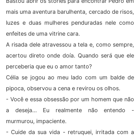
Bastou abrir os stories para encontrar Pedro em
mais uma aventura barulhenta, cercado de risos,
Envolvida por um sentimento novo e avassalador, Tama
ra se permite tentar outra vez. Mas Pedro Albuquerque
luzes e duas mulheres penduradas nele como
 não sabe lidar com perdas, muito menos com a ideia d
enfeites de uma vitrine cara.
e vê-la nos braços de outro homem.

A risada dele atravessou a tela e, como sempre,
Quando percebe que perdeu tudo, inclusive ela, Pedro
acertou direto onde doía. Quando será que ele
 decide correr atrás do que deixou escapar. Tarde dem
ais. Porque agora Tamara não é mais a mulher que espe
perceberia que eu o amor tanto?
ra.

Célia se jogou ao meu lado com um balde de
E alguns homens só entendem o valor de um amor quan
pipoca, observou a cena e revirou os olhos.
do ele já não lhes pertence mais.
- Você e essa obsessão por um homem que não
a deseja... Eu realmente não entendo -
murmurou, impaciente.
- Cuide da sua vida - retruquei, irritada com a