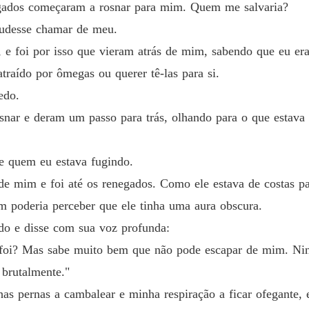
egados começaram a rosnar para mim. Quem me salvaria?
 dele era apenas uma simples Ômega, sem habilidades especiais nem 
Capítulo
udesse chamar de meu.
A Rainh
, e foi por isso que vieram atrás de mim, sabendo que eu 
sabia que sua fraca Ômega lhe daria a maior traição de sua vida, pel
Capítulo
traído por ômegas ou querer tê-las para si.
A Rainh
edo.
Capítul
snar e deram um passo para trás, olhando para o que estava 
A Rainh
.
Capítul
de quem eu estava fugindo.
A Rainh
e mim e foi até os renegados. Como ele estava de costas p
Capítulo
 poderia perceber que ele tinha uma aura obscura.
A Rainh
ado e disse com sua voz profunda:
Capítulo
o foi? Mas sabe muito bem que não pode escapar de mim. Ni
A Rainh
brutalmente."
Capítulo
 pernas a cambalear e minha respiração a ficar ofegante, e