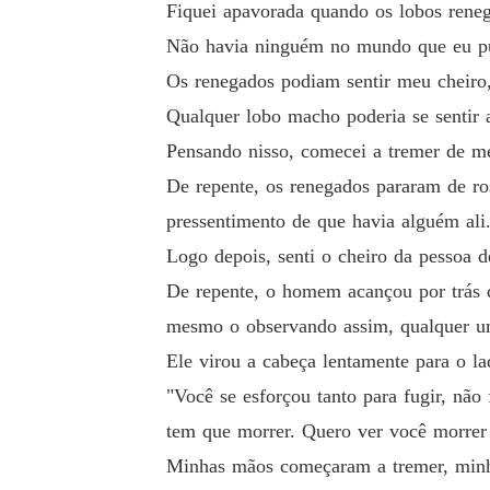
Fiquei apavorada quando os lobos ren
Mas quem poderia imaginar que a companheira
Não havia ninguém no mundo que eu p
Os renegados podiam sentir meu cheiro
Ele a chamava de fraca o tempo todo, mas mal 
Qualquer lobo macho poderia se sentir a
orte.
Pensando nisso, comecei a tremer de m
De repente, os renegados pararam de ro
pressentimento de que havia alguém ali
Logo depois, senti o cheiro da pessoa 
De repente, o homem acançou por trás d
mesmo o observando assim, qualquer um
Ele virou a cabeça lentamente para o l
"Você se esforçou tanto para fugir, nã
tem que morrer. Quero ver você morrer 
Minhas mãos começaram a tremer, minhas