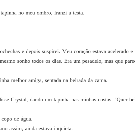
A Rainh
Capítulo
pinha no meu ombro, franzi a testa.
A Rainh
Capítulo
A Rainh
Capítulo
ochechas e depois suspirei. Meu coração estava acelerado e 
 mesmo sonho todos os dias. Era um pesadelo, mas que parec
A Rainh
Capítul
minha melhor amiga, sentada na beirada da cama.
A Rainh
Capítul
disse Crystal, dando um tapinha nas minhas costas. "Quer b
A Rainh
Capítulo
 copo de água.
A Rainh
Capítulo
mo assim, ainda estava inquieta.