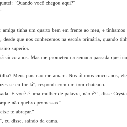
guntei: "Quando você chegou aqui?"
A Rainh
"
Capítul
A Rainh
 amiga tinha um quarto bem em frente ao meu, e tínhamos a
Capítulo
s, desde que nos conhecemos na escola primária, quando tín
A Rainh
sino superior.
Capítulo
a há cinco anos. Mas me prometeu na semana passada que iri
A Rainh
Capítulo
matilha? Meus pais não me amam. Nos últimos cinco anos, ele
A Rainh
lizes se eu for lá", respondi com um tom chateado.
Capítulo
da. E você é uma mulher de palavra, não é?", disse Crysta
A Rainh
orque não quebro promessas."
Capítul
ixe te abraçar."
A Rainh
, eu disse, saindo da cama.
Capítulo