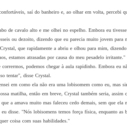
onfortáveis, saí do banheiro e, ao olhar em volta, percebi 
bo de cavalo alto e me olhei no espelho. Embora eu tivesse
seis ou dezoito, dizendo que eu parecia muito jovem para 
 Crystal, que rapidamente a abriu e olhou para mim, dizend
s, estamos atrasadas por causa do meu pesadelo irritante."
e corrermos, podemos chegar à aula rapidinho. Embora eu 
o tentar", disse Crystal.
pensei em como ela não era uma lobisomem como eu, mas si
nossa matilha, então em breve, Crystal também seria, assim
, que a amava muito mas faleceu cedo demais, sem que ela 
eu disse. "Nós lobisomens temos força física, enquanto as 
quer coisa com suas habilidades."