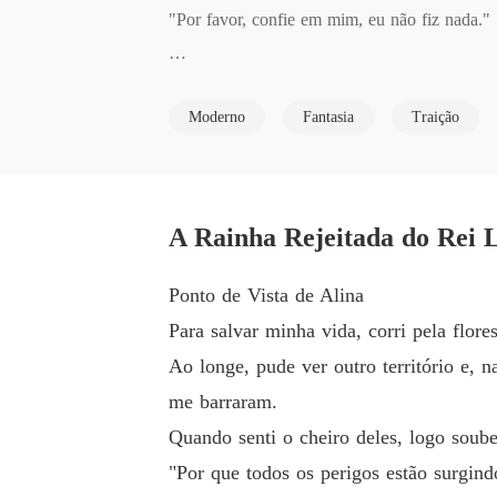
"Por favor, confie em mim, eu não fiz nada."

"Não acredito em você. Eu te rejeito como mi
Moderno
Fantasia
Traição
Alina estava vivendo fora de sua matilha há 
u a voltar para a matilha e ela concordou. 

A Rainha Rejeitada do Rei L
Porém, ela nunca imaginou o que estava esper
dos, ela ainda tinha que pagar por um crime 
Ponto de Vista de Alina
Para salvar minha vida, corri pela flore
Aaron Robertson era o rei dos licantropos, u
Ao longe, pude ver outro território e, n
omens. 

me barraram.
Quando senti o cheiro deles, logo soub
Todos tinham medo dos licantropos, e ele era o 
"Por que todos os perigos estão surgi