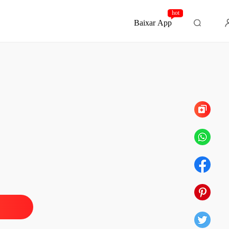
hot
Baixar App
Capítulo 208 O desfecho para sempre juntos
a Rejeitada do Rei Licantropo
 1 Pesadelo
29/04/2028
a Rejeitada do Rei Licantropo
 2 De volta à nossa matilha
02/05/2026
a Rejeitada do Rei Licantropo
lo 3 QUEM É VOCÊ
03/05/2026
a Rejeitada do Rei Licantropo
o 4 Companheiro
04/05/2026
a Rejeitada do Rei Licantropo