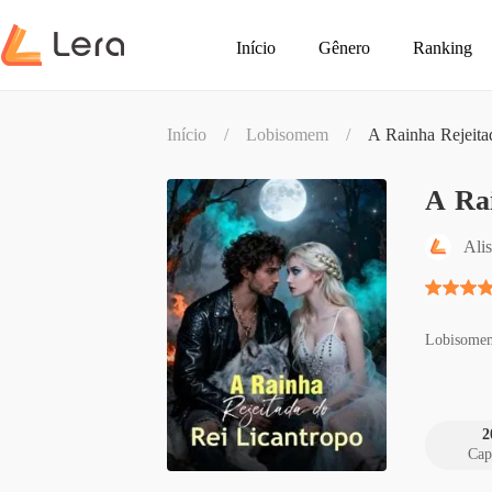
Início
Gênero
Ranking
Início
/
Lobisomem
/
A Rainha Rejeita
A Rai
Ali
Lobisome
2
Cap