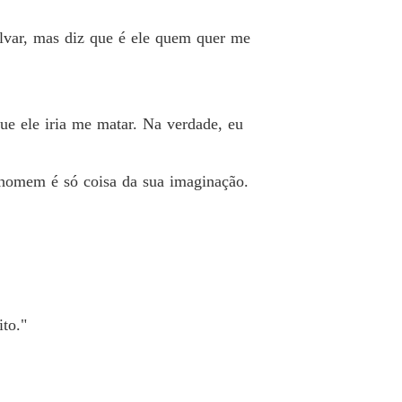
a Rejeitada do Rei Licantropo
lvar, mas diz que é ele quem quer me
 40 Não feche os olhos
07/05/2026
e ele iria me matar. Na verdade, eu
O homem é só coisa da sua imaginação.
to."