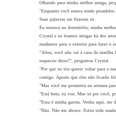
Olhando para minha melhor amiga, per
"Enquanto você estava tendo pesadelos.
Suas palavras me fizeram rir.
Eu morava no dormitório, minha melhor
Crystal e eu éramos amigas há dez ano
mudamos para o exterior para fazer o en
"Alina, você não vai à casa da matilh
esqueceu disso?", perguntou Crystal.
"Por que eu iria querer voltar para a 
comigo. Aposto que eles não ficarão fe
"Mas você me prometeu na semana passa
"Está bem, eu vou. Mas só por você, p
"Essa é minha garota. Venha aqui, me de
"Não. Não me abrace. Estou toda suada"