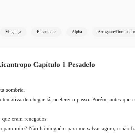
Capítul
A Rainh
nha Rainha e te condeno à morte."

Capítulo
Vingança
Encantador
Alpha
Arrogante/Dominado
A Rainh
cinco anos. Seus pais nunca tentaram entrar em contato com ela, se
Capítulo
A Rainh
Capítul
icantropo Capítulo 1 Pesadelo
ando por ela lá e nunca pensou que encontraria seu companheiro. Além 
A Rainh
que nunca cometeu. 

sta sombria.
A Rainh
m rei muito dominante e poderoso que não apenas governava os licant
a tentativa de chegar lá, acelerei o passo. Porém, antes que 
Capítul
A Rainh
e que eram renegados.
Capítulo
rei deles. 

ndo para mim? Não há ninguém para me salvar agora, e não h
A Rainh