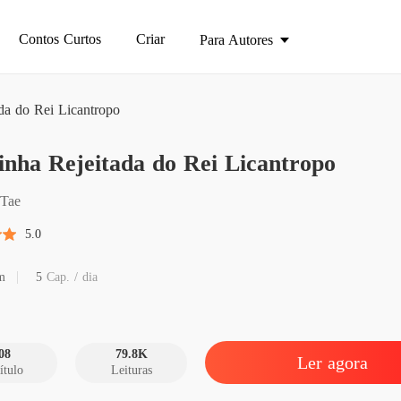
Contos Curtos
Criar
Para Autores
da do Rei Licantropo
nha Rejeitada do Rei Licantropo
A Rainh
Capítulo
sTae
A Rainh
5.0
Capítulo
A Rainh
m
5
Cap. / dia
Capítu
A Rainh
Capítul
08
79.8K
Ler agora
ítulo
Leituras
A Rainh