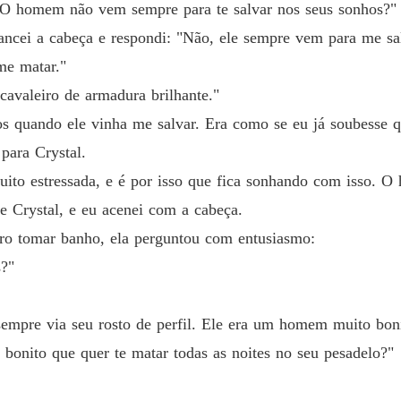
 O homem não vem sempre para te salvar nos seus sonhos?"
A Rainh
ancei a cabeça e respondi: "Não, ele sempre vem para me sa
Capítulo
me matar."
cavaleiro de armadura brilhante."
 quando ele vinha me salvar. Era como se eu já soubesse qu
para Crystal.
uito estressada, e é por isso que fica sonhando com isso. 
se Crystal, e eu acenei com a cabeça.
iro tomar banho, ela perguntou com entusiasmo:
?"
sempre via seu rosto de perfil. Ele era um homem muito boni
bonito que quer te matar todas as noites no seu pesadelo?"