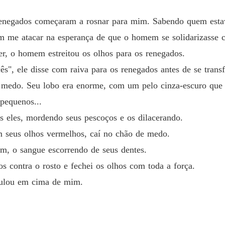
A Rainh
Capítul
renegados começaram a rosnar para mim. Sabendo quem estav
A Rainh
im me atacar na esperança de que o homem se solidarizasse c
Capítulo
er, o homem estreitou os olhos para os renegados.
A Rainh
s", ele disse com raiva para os renegados antes de se trans
Capítulo
 medo. Seu lobo era enorme, com um pelo cinza-escuro que 
A Rainh
pequenos...
Capítulo
s eles, mordendo seus pescoços e os dilacerando.
A Rainh
 seus olhos vermelhos, caí no chão de medo.
Capítul
m, o sangue escorrendo de seus dentes.
A Rainh
s contra o rosto e fechei os olhos com toda a força.
Capítul
 pulou em cima de mim.
A Rainh
Capítul