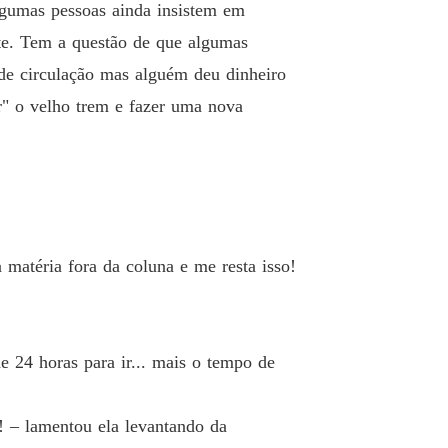
lgumas pessoas ainda insistem em
o 26 26
15/12/2021
te. Tem a questão de que algumas
o no trem azul
 de circulação mas alguém deu dinheiro
o 27 27
15/12/2021
r" o velho trem e fazer uma nova
o no trem azul
o 28 28
15/12/2021
o no trem azul
o 29 29
15/12/2021
o no trem azul
 matéria fora da coluna e me resta isso!
o 30 30
15/12/2021
o no trem azul
o 31 31
15/12/2021
e 24 horas para ir... mais o tempo de
o no trem azul
o 32 32
15/12/2021
o! – lamentou ela levantando da
o no trem azul