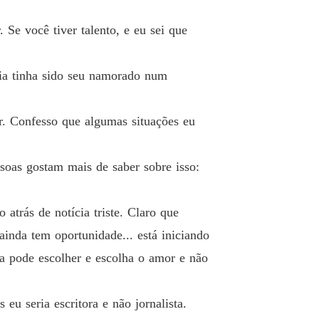
o 33 33
15/12/2021
Se você tiver talento, e eu sei que
o no trem azul
o 34 34
15/12/2021
dia tinha sido seu namorado num
o no trem azul
o 35 35
15/12/2021
r. Confesso que algumas situações eu
o no trem azul
o 36 36
15/12/2021
essoas gostam mais de saber sobre isso:
o no trem azul
o 37 37
15/12/2021
atrás de notícia triste. Claro que
o no trem azul
nda tem oportunidade... está iniciando
o 38 38
15/12/2021
da pode escolher e escolha o amor e não
o no trem azul
o 39 39
15/12/2021
eu seria escritora e não jornalista.