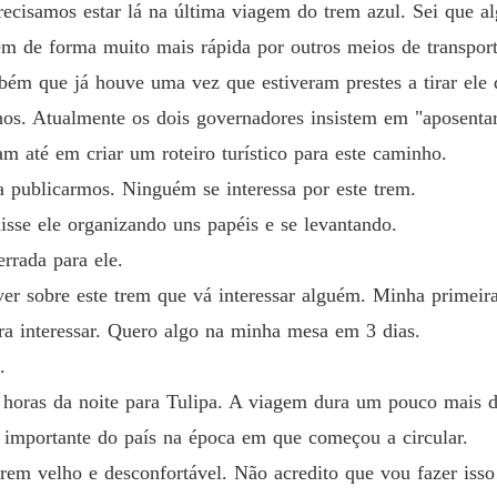
recisamos estar lá na última viagem do trem azul. Sei que a
Capítul
em de forma muito mais rápida por outros meios de transpor
Seguind
bém que já houve uma vez que estiveram prestes a tirar ele
Capítul
lhos. Atualmente os dois governadores insistem em "aposenta
Seguind
am até em criar um roteiro turístico para este caminho.
Capítul
ra publicarmos. Ninguém se interessa por este trem.
Seguind
isse ele organizando uns papéis e se levantando.
Capítul
rrada para ele.
Seguind
er sobre este trem que vá interessar alguém. Minha primeira
Capítul
ara interessar. Quero algo na minha mesa em 3 dias.
Seguind
.
Capítul
0 horas da noite para Tulipa. A viagem dura um pouco mais d
Seguind
s importante do país na época em que começou a circular.
Capítul
trem velho e desconfortável. Não acredito que vou fazer iss
Seguind