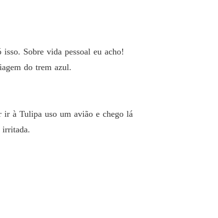
o no trem azul
o 40 40
15/12/2021
 isso. Sobre vida pessoal eu acho!
viagem do trem azul.
r ir à Tulipa uso um avião e chego lá
irritada.