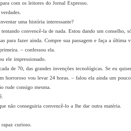
Seguind
ra com os leitores do Jornal Expresso.
Capítul
 verdades.
nventar uma história interessante?
u tentando convencê-la de nada. Estou dando um conselho, só
sas para fazer ainda. Compre sua passagem e faça a última 
rimeira. – confessou ela.
ou ele impressionado.
cada de 70, das grandes invenções tecnológicas. Se eu quise
m horroroso vou levar 24 horas. – falou ela ainda um pouco 
tão rude consigo mesma.
ê.
 que não conseguiria convencê-lo a lhe dar outra matéria.
 rapaz curioso.