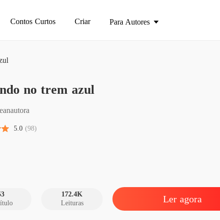
Contos Curtos
Criar
Para Autores
zul
Seguind
ndo no trem azul
Capítulo
Seguind
eanautora
Capítulo
5.0
(98)
Seguind
Capítulo
Seguind
Capítulo
53
172.4K
Ler agora
ítulo
Leituras
Seguind
Capítulo