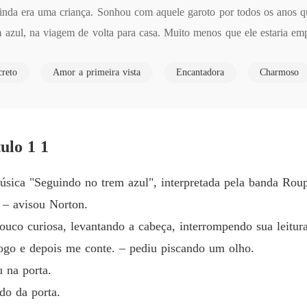
nda era uma criança. Sonhou com aquele garoto por todos os anos qu
Seguind
m azul, na viagem de volta para casa. Muito menos que ele estaria 
Capítulo
ava completamente apaixonada. E embora João Mackerson gostasse de 
Seguind
creto
Amor a primeira vista
Encantadora
Charmoso
ferença social e financeira que existia entre eles... Mas também por t
Capítulo
 sua família.

Seguind
 morte. 

Capítulo
z ao vingar o passado, olho por olho, sangue por sangue.

ulo 1 1
Seguind
Capítulo
 música "Seguindo no trem azul", interpretada pela banda Ro
Seguind
 – avisou Norton.
Capítul
uco curiosa, levantando a cabeça, interrompendo sua leitura
Seguind
ogo e depois me conte. – pediu piscando um olho.
Capítul
u na porta.
Seguind
do da porta.
Capítul