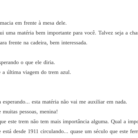
Seguind
Capítul
 macia em frente à mesa dele.
ui uma matéria bem importante para você. Talvez seja a cha
Seguind
Capítul
ara frente na cadeira, bem interessada.
Seguind
Capítul
sperando o que ele diria.
e a última viagem do trem azul.
Seguind
Capítul
Seguind
Capítul
 esperando... esta matéria não vai me auxiliar em nada.
 muitas pessoas, menina!
Seguind
Capítul
que este trem não tem mais importância alguma. Qual a imp
 está desde 1911 circulando... quase um século que este ferr
Seguind