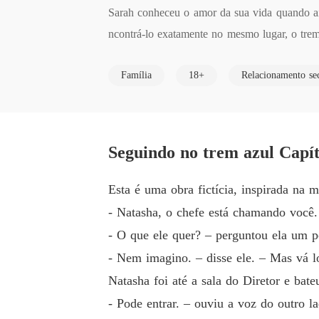
Sarah conheceu o amor da sua vida quando ai
ncontrá-lo exatamente no mesmo lugar, o tre
a de seu pai na Fazenda Mackerson. Ela est
Família
18+
Relacionamento se
ceitaria o relacionamento deles não só pela di
quer coisa naquela fazenda, principalmente por
Um amor que sobreviveu ao tempo e a própria
Uma mulher capaz de tudo para encontrar a pa
Seguindo no trem azul Capít
Esta é uma obra fictícia, inspirada na
- Natasha, o chefe está chamando você.
- O que ele quer? – perguntou ela um po
- Nem imagino. – disse ele. – Mas vá l
Natasha foi até a sala do Diretor e bate
- Pode entrar. – ouviu a voz do outro la