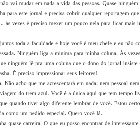
Capítul
ar não vai mudar em nada a vida das pessoas. Quase ninguém 
lha para este jornal e precisa cobrir qualquer reportagem qu
Seguind
Capítul
.. às vezes é preciso mexer um pouco nela para ficar mais in
Seguind
Capítul
untos toda a faculdade e hoje você é meu chefe e eu não co
essada. Ninguém liga a mínima para minha coluna. Às vezes
Seguind
que ninguém lê pra uma coluna que o dono do jornal insiste 
Capítul
asha. É preciso impressionar seus leitores!
Seguind
ria. Não acho que me acrescentará em nada: nem pessoal nem 
Capítul
 viagem do trem azul. Você é a única aqui que tem tempo li
Seguind
ue quando tiver algo diferente lembrar de você. Estou cert
Capítul
da como um pedido especial. Quero você lá.
Seguind
nha quase carreira. O que eu posso encontrar de interessante 
Capítul
Seguind