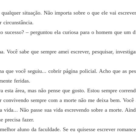
Capítul
ualquer situação. Não importa sobre o que ele vai escrever. 
Seguind
 circunstância.
Capítul
nto sucesso? – perguntou ela curiosa para o homem que um 
Seguind
Capítul
a. Você sabe que sempre amei escrever, pesquisar, investiga
Seguind
Capítul
nha que você seguiu... cobrir página policial. Acho que as p
Seguind
ente feridas.
Capítul
a esta área, mas não pense que gosto. Estou sempre correndo 
Seguind
ar convivendo sempre com a morte não me deixa bem. Você ai
Capítul
 a vida... Não passe sua vida escrevendo sobre a morte. Ain
Seguind
ue precisa fazer.
Capítul
melhor aluno da faculdade. Se eu quisesse escrever romances 