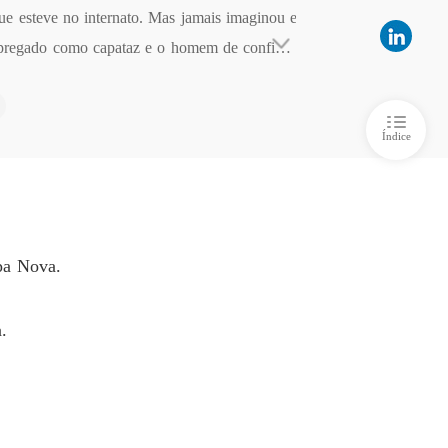
e esteve no internato. Mas jamais imaginou e
o no trem azul
empregado como capataz e o homem de confianç
 6 6
12/12/2021
Tristan como seu melhor empregado, jamais a
o no trem azul
odo o preconceito que falava mais alto que qual
 7 7
12/12/2021
Índice
o no trem azul
 8 8
12/12/2021
o no trem azul
 9 9
12/12/2021
upa Nova.
o no trem azul
o 10 10
12/12/2021
.
o no trem azul
o 11 11
12/12/2021
o no trem azul
o 12 12
12/12/2021