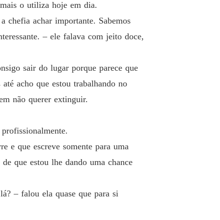
o 19 19
15/12/2021
mais o utiliza hoje em dia.
e a chefia achar importante. Sabemos
o no trem azul
o 20 20
15/12/2021
teressante. – ele falava com jeito doce,
o no trem azul
o 21 21
nsigo sair do lugar porque parece que
15/12/2021
 até acho que estou trabalhando no
o no trem azul
em não querer extinguir.
o 22 22
15/12/2021
o no trem azul
profissionalmente.
o 23 23
15/12/2021
vre e que escreve somente para uma
o no trem azul
o de que estou lhe dando uma chance
o 24 24
15/12/2021
o no trem azul
lá? – falou ela quase que para si
o 25 25
15/12/2021
o no trem azul