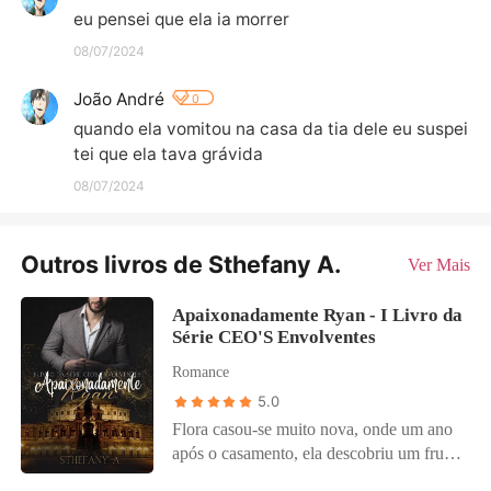
eu pensei que ela ia morrer
08/07/2024
João André
0
quando ela vomitou na casa da tia dele eu suspei
tei que ela tava grávida
08/07/2024
Outros livros de Sthefany A.
Ver Mais
Apaixonadamente Ryan - I Livro da
Série CEO'S Envolventes
Romance
5.0
Flora casou-se muito nova, onde um ano
após o casamento, ela descobriu um fruto
de seu esposo, onde desistiu de sua