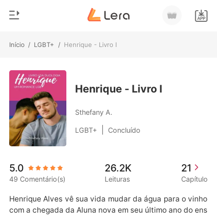
Início
/
LGBT+
/
Henrique - Livro I
0
Início
Loja
Gênero
Henrique - Livro I
Moderno
Histórico
Sthefany A.
Lobisomem
|
LGBT+
Concluído
Sair
Contos
Romance
Baixar App
5.0
26.2K
21
Bilionários
49 Comentário(s)
Leituras
Capítulo
Ranking
Henrique Alves vê sua vida mudar da água para o vinho 
com a chegada da Aluna nova em seu último ano do ens