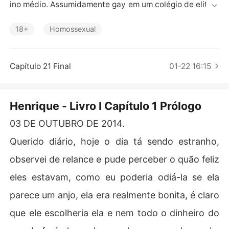
Contos Curtos
ino médio. Assumidamente gay em um colégio de elite e
m São Paulo, considerado o mais inteligente e com um i
ncrível potencial, Sem falar que conta com o total apoio 
18+
Homossexual
dos pais, Henrique verá tudo a sua volta mudar, Inclusiv
e o seu namorado Capitão do time de basquete e bisse
xual Eduardo Albuquerque. Com a aproximação da alun
Capítulo 21 Final
01-22 16:15
a nova e o seu namorado, Henrique se sentirá ameaçad
o, será que essa aproximação afetará a sua relação?, c
onsiderada a Heather, Henrique fará qualquer coisa par
Henrique - Livro I Capítulo 1 Prólogo
a permanecer ao lado de seu namorado.

03 DE OUTUBRO DE 2014.
Me acompanhe no instagram: _sthealv_

Querido diário, hoje o dia tá sendo estranho,
observei de relance e pude perceber o quão feliz
eles estavam, como eu poderia odiá-la se ela
parece um anjo, ela era realmente bonita, é claro
que ele escolheria ela e nem todo o dinheiro do