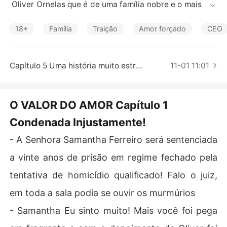
Contos Curtos
 Oliver Ornelas que é de uma família nobre e o mais imp
ortante Oliver ama sua linda e gentil esposa, mais um di
a tudo isso acaba quando Samantha é acusada de um c
18+
Família
Traição
Amor forçado
CEO
rime que não comentou e foi jogada na prisão onde pas
sou por um pesadelo e foi abandonada por todos.

Três anos depois ela saiu da prisão, mais ela não era ma
Capítulo 5 Uma história muito estranha
11-01 11:01
is a mesma e seu único objetivo era fazer todos pagare
m por tudo que Fizeram com ela!
O VALOR DO AMOR Capítulo 1
Condenada Injustamente!
- A Senhora Samantha Ferreiro será sentenciada
a vinte anos de prisão em regime fechado pela
tentativa de homicídio qualificado! Falo o juiz,
em toda a sala podia se ouvir os murmúrios
- Samantha Eu sinto muito! Mais você foi pega