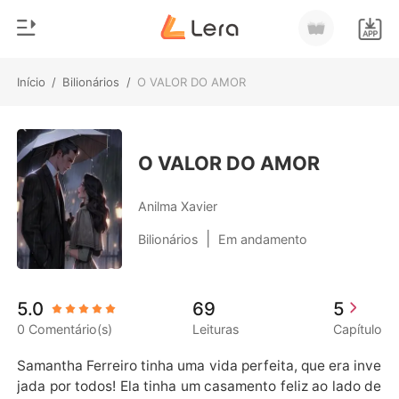
Início
/
Bilionários
/
O VALOR DO AMOR
0
Início
Loja
Gênero
O VALOR DO AMOR
Moderno
Histórico
Anilma Xavier
Lobisomem
|
Bilionários
Em andamento
Sair
Contos
Romance
Baixar App
5.0
69
5
Bilionários
0 Comentário(s)
Leituras
Capítulo
Ranking
Samantha Ferreiro tinha uma vida perfeita, que era inve
jada por todos! Ela tinha um casamento feliz ao lado de