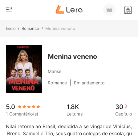
Início
/
Romance
/
Menina veneno
0
Início
Loja
Gênero
Menina veneno
Moderno
Histórico
Marise
Lobisomem
|
Romance
Em andamento
Sair
Contos
Romance
Baixar App
5.0
1.8K
30
Bilionários
1 Comentário(s)
Leituras
Capítulo
Ranking
Nilai retorna ao Brasil, decidida a se vingar de Vinicius,
 Breno, Samuel e Téo, seus quatro colegas de escola, qu