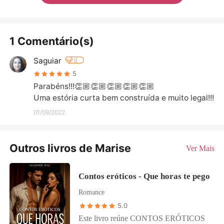
1 Comentário(s)
Saguiar
0
5
Parabéns!!!👏🏼👏🏼👏🏼👏🏼👏🏼

Uma estória curta bem construída e muito legal!!!
01/09/2022
Outros livros de Marise
Ver Mais
Contos eróticos - Que horas te pego
Romance
5.0
Este livro reúne CONTOS ERÓTICOS