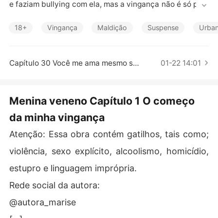
Contos Curtos
e faziam bullying com ela, mas a vingança não é só pelo 
bullying. E um deles ainda desperta algo nela. O que ser
á mais forte? O amor ou a vingança?
18+
Vingança
Maldição
Suspense
Urba
Capítulo 30 Você me ama mesmo sabendo que eu sou isso aqui
01-22 14:01
Menina veneno Capítulo 1 O começo
da minha vingança
Atenção: Essa obra contém gatilhos, tais como;
violência, sexo explícito, alcoolismo, homicídio,
estupro e linguagem imprópria.
Rede social da autora:
@autora_marise