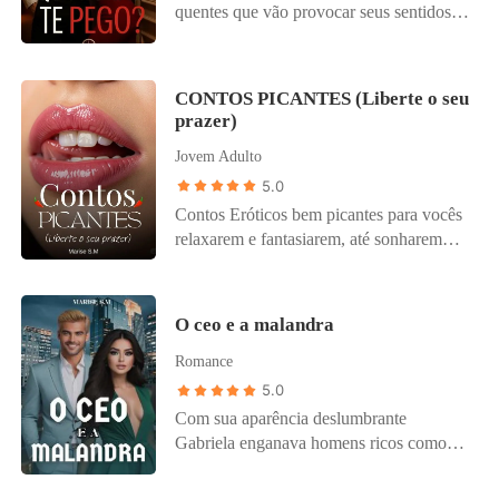
quentes que vão provocar seus sentidos e
incendiar sua imaginação. Se você
aprecia uma boa história erótica, está no
lugar certo, abra as páginas e se permita
CONTOS PICANTES (Liberte o seu
sentir.
prazer)
Jovem Adulto
5.0
Contos Eróticos bem picantes para vocês
relaxarem e fantasiarem, até sonharem
também. Aproveitem com moderação e
tenham uma boa fantasia!Se liberte de
toda confusão em sua vida e Encontre
O ceo e a malandra
aquilo que te dá Prazer.
Romance
5.0
Com sua aparência deslumbrante
Gabriela enganava homens ricos como
golpista profissional. Sua sorte acabou
quando um dos seus golpes foi por água