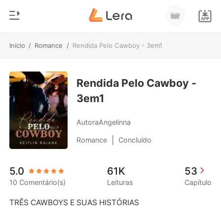
Início
/
Romance
/
Rendida Pelo Cawboy - 3em1
0
Início
Loja
Rendida Pelo Cawboy -
Gênero
3em1
Moderno
Histórico
Lobisomem
AutoraAngelinna
Sair
Contos
|
Romance
Concluído
Romance
Baixar App
5.0
61K
53
Bilionários
10 Comentário(s)
Leituras
Capítulo
Ranking
TRÊS CAWBOYS E SUAS HISTÓRIAS 
