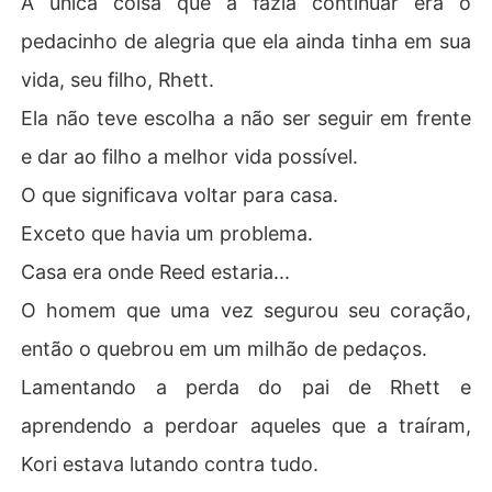
A única coisa que a fazia continuar era o
pedacinho de alegria que ela ainda tinha em sua
Alexis e sua filha de três anos estavam fugindo de seu
 passado, e Colt estava procurando por seu futuro. Nen
vida, seu filho, Rhett.
hum dos dois planejava encontrar a salvação um no out
Ela não teve escolha a não ser seguir em frente
ro. Uma noite mudou tudo....
e dar ao filho a melhor vida possível.
O que significava voltar para casa.
Exceto que havia um problema.
Casa era onde Reed estaria...
O homem que uma vez segurou seu coração,
então o quebrou em um milhão de pedaços.
Lamentando a perda do pai de Rhett e
aprendendo a perdoar aqueles que a traíram,
Kori estava lutando contra tudo.