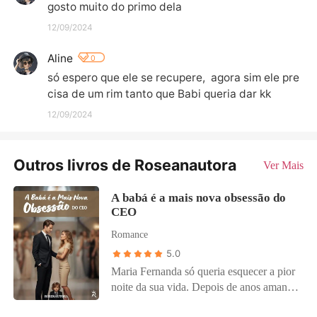
gosto muito do primo dela
12/09/2024
Aline
0
só espero que ele se recupere,  agora sim ele pre
cisa de um rim tanto que Babi queria dar kk
12/09/2024
Outros livros de Roseanautora
Ver Mais
A babá é a mais nova obsessão do
CEO
Romance
5.0
Maria Fernanda só queria esquecer a pior
noite da sua vida. Depois de anos amando
o melhor amigo em silêncio, ela descobre