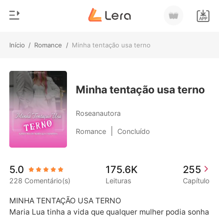
Início
/
Romance
/
Minha tentação usa terno
0
Início
Loja
Gênero
Minha tentação usa terno
Moderno
Histórico
Roseanautora
Lobisomem
|
Romance
Concluído
Sair
Contos
Romance
Baixar App
5.0
175.6K
255
Bilionários
228 Comentário(s)
Leituras
Capítulo
Ranking
MINHA TENTAÇÃO USA TERNO

Maria Lua tinha a vida que qualquer mulher podia sonha