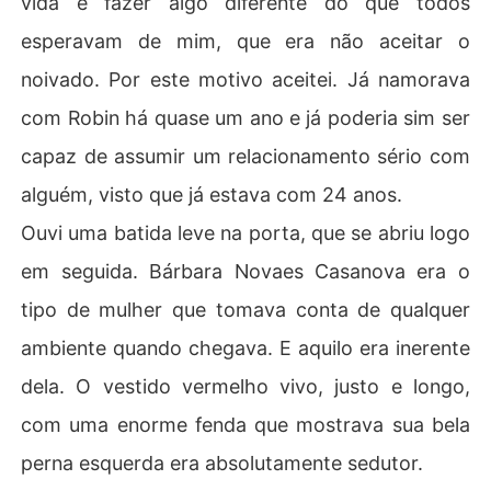
vida e fazer algo diferente do que todos
ue escolher o caminho a tomar: recuperar seu noivo, se
esperavam de mim, que era não aceitar o
guir com o amante ou lutar pelo seu verdadeiro amor. 

O que Maria Lua não esperava era que em meio a todas 
noivado. Por este motivo aceitei. Já namorava
as suas dúvidas, imersa num mundo de negócios, chant
com Robin há quase um ano e já poderia sim ser
agens, roubos e antiético, um novo homem cruzasse se
u caminho. Seria ele a sua redenção? Ou estaria dispos
capaz de assumir um relacionamento sério com
to a destruir o coração dela por completo, como ela fez
alguém, visto que já estava com 24 anos.
 a vida inteira com os homens?

Tudo poderia ser incerto e catastrófico na vida de Mari
Ouvi uma batida leve na porta, que se abriu logo
a Lua Casanova, exceto os homens de terno... Estes si
em seguida. Bárbara Novaes Casanova era o
tipo de mulher que tomava conta de qualquer
ambiente quando chegava. E aquilo era inerente
dela. O vestido vermelho vivo, justo e longo,
com uma enorme fenda que mostrava sua bela
perna esquerda era absolutamente sedutor.