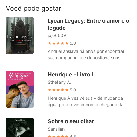
Contos Curtos
apaixonar por ele. Quando nos
Você pode gostar
encaramos eu senti meu coração bater
mais forte e me dei conta que terminei
Lycan Legacy: Entre o amor e o
me apaixonando por meu chefe.
legado
Romance Gay +18
jojo0609
5.0
Andriel ansiava há anos por encontrar
sua companheira e depositava suas
esperanças em seu aniversário para
finalmente conhecê-la. No entanto, para
Henrique - Livro I
sua surpresa, a deusa da lua não lhe
Sthefany A.
presenteou com uma companheira, mas
sim com um companheiro. Diante dessa
5.0
revelação inesperada, Andriel se vê em
Henrique Alves vê sua vida mudar da
um dilema, sem saber ao certo como
água para o vinho com a chegada da
agir. Ele se vê dividido entre aceitar o
Aluna nova em seu último ano do ensino
destino imposto pela deusa ou seguir
médio. Assumidamente gay em um
Sobre o seu olhar
seu coração, que anseia por amor e
colégio de elite em São Paulo,
conexão. Agora, ele se encontra
Sanalian
considerado o mais inteligente e com um
encurralado entre ceder aos laços que o
incrível potencial, Sem falar que conta
4.8