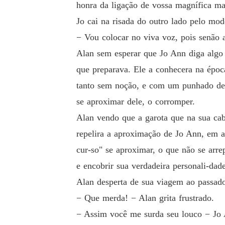
honra da ligação de vossa magnífica ma
Jo cai na risada do outro lado pelo mo
− Vou colocar no viva voz, pois senão 
Alan sem esperar que Jo Ann diga algo 
que preparava. Ele a conhecera na épo
tanto sem noção, e com um punhado de pa
se aproximar dele, o corromper.
Alan vendo que a garota que na sua cabe
repelira a aproximação de Jo Ann, em 
cur-so" se aproximar, o que não se arre
e encobrir sua verdadeira personali-da
Alan desperta de sua viagem ao passad
− Que merda! − Alan grita frustrado.
− Assim você me surda seu louco − Jo 