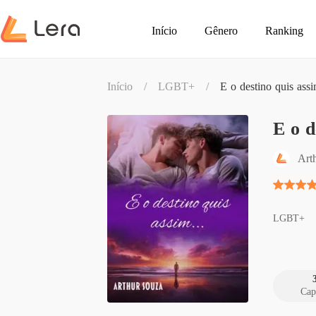
Início
Gênero
Ranking
Início
/
LGBT+
/
E o destino quis assi
E o d
Art
LGBT+
Cap