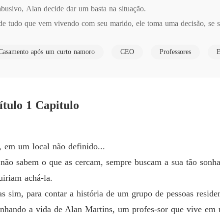
usivo, Alan decide dar um basta na situação.

E o des
e tudo que vem vivendo com seu marido, ele toma uma decisão, se se
Capítulo
E o des
Casamento após um curto namoro
CEO
Professores
E
Capítulo
E o des
Capítulo
ítulo 1 Capitulo
E o des
Capítulo
E o des
em um local não definido...
Capítul
nte não sabem o que as cercam, sempre buscam a sua tão son
E o des
uiriam achá-la.
Capítul
as sim, para contar a história de um grupo de pessoas resi
E o des
hando a vida de Alan Martins, um profes-sor que vive em 
Capítul