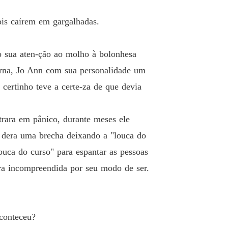
ois caírem em gargalhadas.
o sua aten-ção ao molho à bolonhesa
urna, Jo Ann com sua personalidade um
certinho teve a certe-za de que devia
trara em pânico, durante meses ele
 dera uma brecha deixando a "louca do
ouca do curso" para espantar as pessoas
ora incompreendida por seu modo de ser.
conteceu?