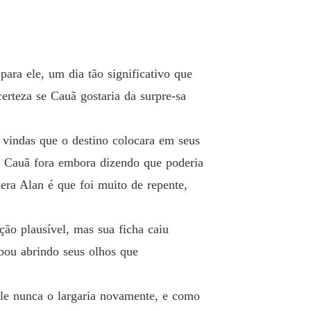
tino quis assim...
 13 capitulo
20/06/2023
ara ele, um dia tão significativo que
tino quis assim...
o 14 Capitulo
20/06/2023
erteza se Cauã gostaria da surpre-sa
tino quis assim...
o 15 Capitulo
20/06/2023
vindas que o destino colocara em seus
 Cauã fora embora dizendo que poderia
tino quis assim...
o 16 Capitulo
20/06/2023
ra Alan é que foi muito de repente,
tino quis assim...
o 17 Capitulo
20/06/2023
ão plausível, mas sua ficha caiu
bou abrindo seus olhos que
tino quis assim...
o 18 Capitulo
20/06/2023
ele nunca o largaria novamente, e como
tino quis assim...