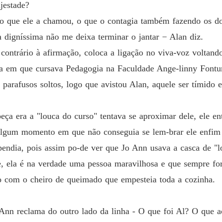
jestade?
do que ele a chamou, o que o contagia também fazendo os d
a digníssima não me deixa terminar o jantar − Alan diz.
contrário à afirmação, coloca a ligação no viva-voz voltand
ca em que cursava Pedagogia na Faculdade Ange-linny Font
rafusos soltos, logo que avistou Alan, aquele ser tímido e 
ça era a "louca do curso" tentava se aproximar dele, ele en
algum momento em que não conseguia se lem-brar ele enfim
pendia, pois assim po-de ver que Jo Ann usava a casca de "l
de, ela é na verdade uma pessoa maravilhosa e que sempre f
o com o cheiro de queimado que empesteia toda a cozinha.
Ann reclama do outro lado da linha - O que foi Al? O que a