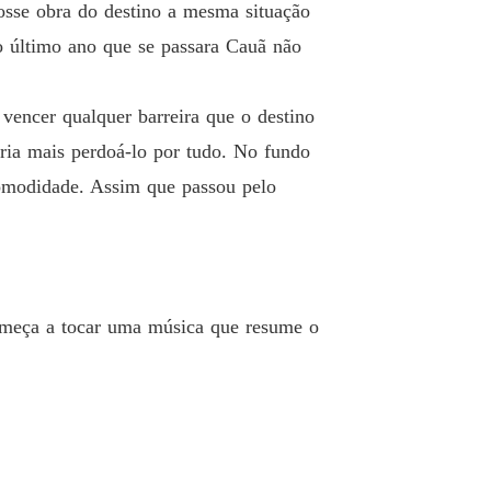
o 19 Aqui começa a segunda temporada
20/06/2023
osse obra do destino a mesma situação
o último ano que se passara Cauã não
tino quis assim...
 20 Fantasias
21/06/2023
vencer qualquer barreira que o destino
tino quis assim...
 21 A festa
ria mais perdoá-lo por tudo. No fundo
21/06/2023
comodidade. Assim que passou pelo
tino quis assim...
 22 A volta
22/06/2023
tino quis assim...
 23 A fuga
22/06/2023
Começa a tocar uma música que resume o
tino quis assim...
 24 Hospital
24/06/2023
tino quis assim...
 25 Fuga da festa
25/06/2023
tino quis assim...