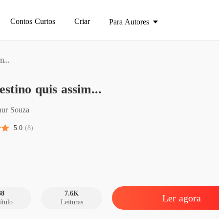
Contos Curtos
Criar
Para Autores
m...
E o des
estino quis assim...
Capítulo
E o des
hur Souza
Capítulo
5.0
(8)
E o des
Capítulo
E o des
Capítulo
38
7.6K
Ler agora
ítulo
Leituras
E o des
Capítulo