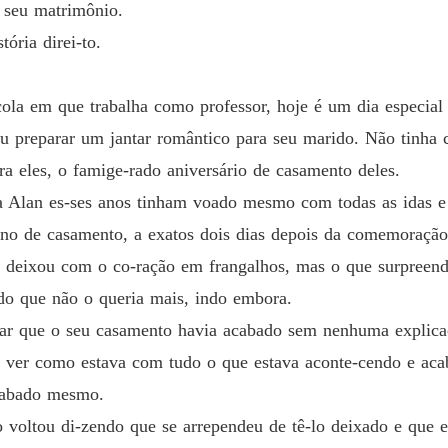
e seu matrimônio.
E o des
ória direi-to.
Capítulo
la em que trabalha como professor, hoje é um dia especial p
E o des
Capítul
ou preparar um jantar romântico para seu marido. Não tinha c
a eles, o famige-rado aniversário de casamento deles.
E o des
Capítul
a Alan es-ses anos tinham voado mesmo com todas as idas e 
 de casamento, a exatos dois dias depois da comemoração
E o des
Capítul
 deixou com o co-ração em frangalhos, mas o que surpreende
do que não o queria mais, indo embora.
E o des
Capítul
ar que o seu casamento havia acabado sem nenhuma explicaç
e ver como estava com tudo o que estava aconte-cendo e aca
E o des
Capítul
cabado mesmo.
 voltou di-zendo que se arrependeu de tê-lo deixado e que 
E o des