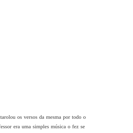
 33 A crise
03/08/2023
tino quis assim...
 34 O sequestro
03/08/2023
tino quis assim...
o 35 Revelações
19/08/2023
tino quis assim...
o 36 Consequências
19/08/2023
tino quis assim...
 37 Cativeiro
19/08/2023
tino quis assim...
o 38 Pedido
19/08/2023
tarolou os versos da mesma por todo o
fessor era uma simples música o fez se