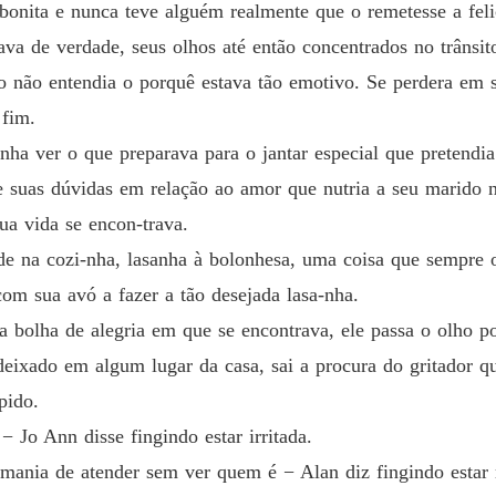
bonita e nunca teve alguém realmente que o remetesse a feli
va de verdade, seus olhos até então concentrados no trânsit
 não entendia o porquê estava tão emotivo. Se perdera em 
 fim.
inha ver o que preparava para o jantar especial que pretend
 suas dúvidas em relação ao amor que nutria a seu marido nã
a vida se encon-trava.
e na cozi-nha, lasanha à bolonhesa, uma coisa que sempre o 
om sua avó a fazer a tão desejada lasa-nha.
da bolha de alegria em que se encontrava, ele passa o olho 
deixado em algum lugar da casa, sai a procura do gritador q
pido.
− Jo Ann disse fingindo estar irritada.
mania de atender sem ver quem é − Alan diz fingindo esta