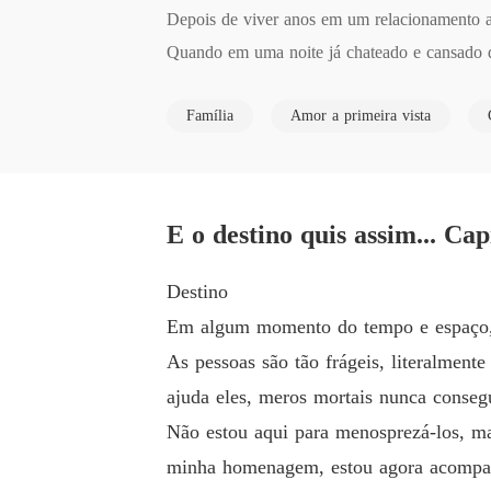
Depois de viver anos em um relacionamento ab
Quando em uma noite já chateado e cansado d
Será que ele teve essa coragem?

Família
Amor a primeira vista
Obra registrada.
E o destino quis assim... Cap
Destino
Em algum momento do tempo e espaço, 
As pessoas são tão frágeis, literalme
ajuda eles, meros mortais nunca conseg
Não estou aqui para menosprezá-los, m
minha homenagem, estou agora acompan