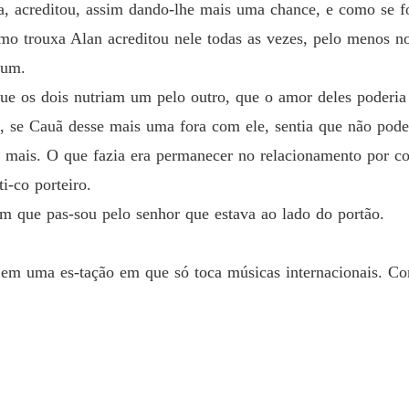
Capítul
a, acreditou, assim dando-lhe mais uma chance, e como se f
omo trouxa Alan acreditou nele todas as vezes, pelo menos n
E o des
Capítulo
gum.
ue os dois nutriam um pelo outro, que o amor deles poderia 
E o des
Capítulo
, se Cauã desse mais uma fora com ele, sentia que não pode
a mais. O que fazia era permanecer no relacionamento por 
E o des
i-co porteiro.
Capítulo
m que pas-sou pelo senhor que estava ao lado do portão.
E o des
Capítulo
o em uma es-tação em que só toca músicas internacionais. 
E o des
Capítulo
E o des
Capítulo
E o des