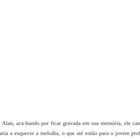
Capítulo
E o des
Capítulo
E o des
Capítul
E o des
Capítul
E o des
Capítulo
E o des
Capítul
Alan, aca-bando por ficar gravada em sua memória, ele can
aria a esquecer a melodia, o que até então para o jovem pro