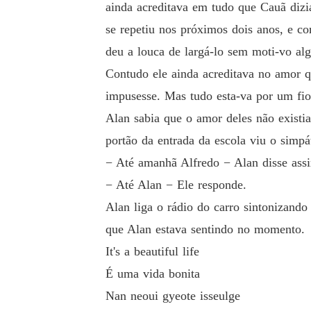
ainda acreditava em tudo que Cauã dizi
se repetiu nos próximos dois anos, e c
deu a louca de largá-lo sem moti-vo al
Contudo ele ainda acreditava no amor q
impusesse. Mas tudo esta-va por um fio
Alan sabia que o amor deles não existi
portão da entrada da escola viu o simpát
− Até amanhã Alfredo − Alan disse assi
− Até Alan − Ele responde.
Alan liga o rádio do carro sintonizand
que Alan estava sentindo no momento.
It's a beautiful life
É uma vida bonita
Nan neoui gyeote isseulge