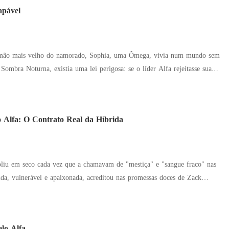
feliz?
apável
rmão mais velho do namorado, Sophia, uma Ômega, vivia num mundo sem
er uniões, virou uma armadilha
ava justamente o irmão mais novo do líder Alfa. Bryan Morrison não
a, mas também um empresário temido, cujo nome sozinho fazia outras alcateia
 Alfa: O Contrato Real da Híbrida
oliu em seco cada vez que a chamavam de "mestiça" e "sangue fraco" nas
rida, vulnerável e apaixonada, acreditou nas promessas doces de Zack
jeitou - minutos depois de tomar o que queria dela. Antes que ela
és da dor que a partiu por dentro, as notícias já estouravam nas manchetes: o
na, sua meia-irmã, celebrado como "a união perfeita de sangue puro". A
lo Alfa