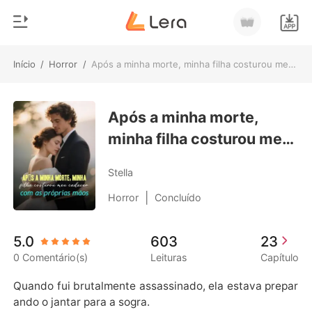
Início
/
Horror
/
Após a minha morte, minha filha costurou meu cadáver com as próprias mãos
0
Início
Loja
Após a minha morte,
Gênero
minha filha costurou meu
Moderno
Histórico
cadáver com as próprias
Lobisomem
Stella
mãos
Sair
Contos
|
Horror
Concluído
Romance
Baixar App
5.0
603
23
Bilionários
0 Comentário(s)
Leituras
Capítulo
Ranking
Quando fui brutalmente assassinado, ela estava prepar
ando o jantar para a sogra.
