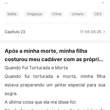
Contos Curtos
Suas últimas palavras para mim foram:

Máfia
Vingança
Crime
Urbano
CEO
"Você não sabe que hoje é o dia da alta da mamãe?! Nã
o traga má sorte em um dia tão bom!"

Capítulo 23
11-06 08:26
Um dia depois, o hospital delas recebeu um cadáver m
utilado que precisava de reconstrução.

Após a minha morte, minha filha
O que minha filha não sabia era o seguinte:

costurou meu cadáver com as próprias
O corpo que ela havia costurado com as próprias mãos

mãos Capítulo 1
Quando Fui Torturada e Morta
Pertencia à mãe que ela mais detestava.
Quando fui torturada e morta, minha filha
estava preparando um jantar especial para sua
sogra.
A última coisa que ela me disse foi: