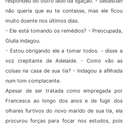
respondeu do outro lado da ligação. - Sebastian
 passado de sua mãe.

não queria que eu te contasse, mas ele ficou
Meses depois de passarem uma noite juntos, Maximilia
n reencontrou a garota grávida servindo mesas durante 
muito doente nos últimos dias.
um evento. Ele não confiava em Giulia e temia que os s
- Ele está tomando os remédios? - Preocupada,
eus inimigos usassem a gravidez da jovem para causar
 um escândalo durante a sua campanha eleitoral na regi
Giulia indagou.
ão de Turim, Itália. 

- Estou obrigando ele a tomar todos. - disse a
O homem ambicioso planejava mantê-la em um casame
nto de conveniência por 365 dias até conseguir o que a
voz crepitante de Adelaide. - Como vão as
lmejava. 

coisas na casa de sua tia? - Indagou a afilhada
Poderia o amor surgir em um relacionamento por intere
sse?
num tom complacente.
Apesar de ser tratada como empregada por
Francesca ao longo dos anos e de fugir dos
olhares furtivos do novo marido de sua tia, ela
procurou forças para focar nos estudos, pois