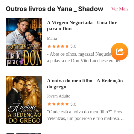
Outros livros de Yana _ Shadow
Ver Mais
A Virgem Negociada - Uma flor
para o Don
Máfia
5.0
- Abra os olhos, ragazza! Naquela cidade,
a palavra de Don Vito Lucchese era lei.
Entregue como pagamento de uma
dívida, Juliette foi levada para a casa de
um homem vinte anos mais velho - um
A noiva do meu filho - A Redenção
do grego
mafioso marcado por cicatrizes, traumas e
uma reputação mortal. Juliette jurou que
Jovem Adulto
nunca permitiria que homem algum a
5.0
tocasse. Vito fez uma promessa ainda
"Onde está a noiva do meu filho?" Eros
mais perigosa: destruiria qualquer um que
Velentzas, um poderoso e frio mafioso
tentasse. Entre a rebeldia feroz dela e a
grego, vociferou. A mandíbula estava
possessividade letal do Don, nasce uma
apertada quando ele voltou a focar na
guerra travada entre o olhar cinza e frio