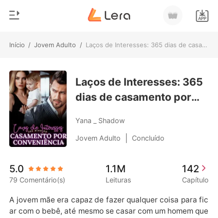
Início
/
Jovem Adulto
/
Laços de Interesses: 365 dias de casamento por conveniência.
0
Início
Loja
Laços de Interesses: 365
Gênero
dias de casamento por
Moderno
Histórico
conveniência.
Lobisomem
Yana _ Shadow
Sair
Contos
|
Jovem Adulto
Concluído
Romance
Baixar App
5.0
1.1M
142
Bilionários
79 Comentário(s)
Leituras
Capítulo
Ranking
A jovem mãe era capaz de fazer qualquer coisa para fic
ar com o bebê, até mesmo se casar com um homem que 