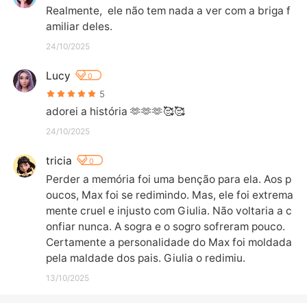
Realmente,  ele não tem nada a ver com a briga f
amiliar deles.
24/10/2025
Lucy
0
5
adorei a história 🫶🫶🫶🥰🥰
24/10/2025
tricia
0
Perder a memória foi uma benção para ela. Aos p
oucos, Max foi se redimindo. Mas, ele foi extrema
mente cruel e injusto com Giulia. Não voltaria a c
onfiar nunca. A sogra e o sogro sofreram pouco. 
Certamente a personalidade do Max foi moldada 
pela maldade dos pais. Giulia o redimiu.
13/10/2025