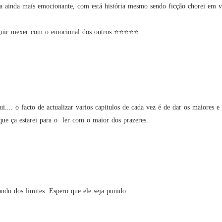
ja ainda maís emocionante, com está história mesmo sendo ficção chorei em v
nseguir mexer com o emocional dos outros ⭐⭐⭐⭐⭐
i.... o facto de actualizar varios capitulos de cada vez é de dar os maiores e
ue ça estarei para o  ler com o maior dos prazeres.

ando dos limites. Espero que ele seja punido