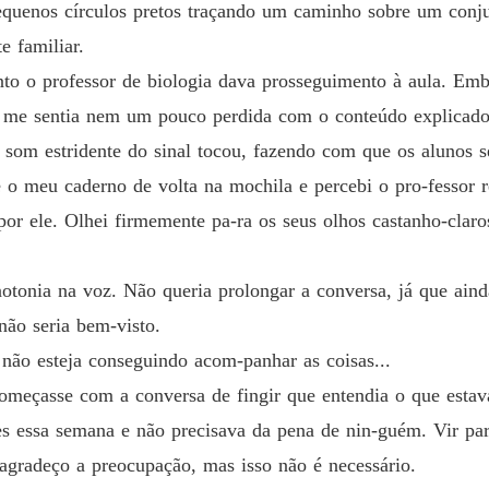
Capítulo
pequenos círculos pretos traçando um caminho sobre um conj
 familiar.
Destino
Capítulo
to o professor de biologia dava prosseguimento à aula. Embo
 me sentia nem um pouco perdida com o conteúdo explicado
Destino
Capítul
 som estridente do sinal tocou, fazendo com que os alunos 
 o meu caderno de volta na mochila e percebi o pro-fessor
Destino
or ele. Olhei firmemente pa-ra os seus olhos castanho-claro
Capítulo
Destino
otonia na voz. Não queria prolongar a conversa, já que aind
Capítul
não seria bem-visto.
Destino
 não esteja conseguindo acom-panhar as coisas...
Capítulo
começasse com a conversa de fingir que entendia o que estav
Destino
s essa semana e não precisava da pena de nin-guém. Vir par
Capítul
agradeço a preocupação, mas isso não é necessário.
Destino