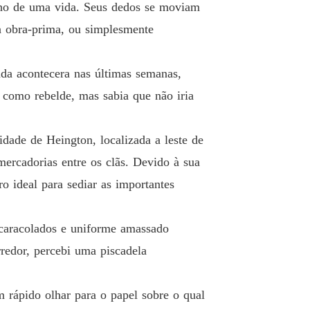
lho de uma vida. Seus dedos se moviam
: O Herdeiro Alfa
a obra-prima, ou simplesmente
 13 O jantar
17/04/2024
ada acontecera nas últimas semanas,
: O Herdeiro Alfa
o 14 Atacada por um vampiro
17/04/2024
 como rebelde, mas sabia que não iria
: O Herdeiro Alfa
 15 Encontro entre lobos
17/04/2024
dade de Heington, localizada a leste de
ercadorias entre os clãs. Devido à sua
: O Herdeiro Alfa
 16 Quero te conhecer
17/04/2024
ro ideal para sediar as importantes
: O Herdeiro Alfa
 17 Interrogada
17/04/2024
encaracolados e uniforme amassado
rredor, percebi uma piscadela
: O Herdeiro Alfa
o 18 Rompendo as algemas
17/04/2024
m rápido olhar para o papel sobre o qual
: O Herdeiro Alfa