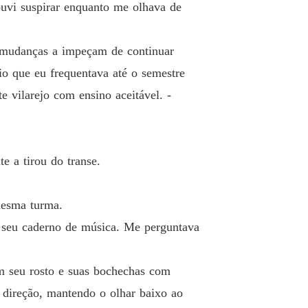
 ouvi suspirar enquanto me olhava de
o 26 Desabafo
20/04/2024
: O Herdeiro Alfa
s mudanças a impeçam de continuar
o 27 O convite de Annie
20/04/2024
io que eu frequentava até o semestre
: O Herdeiro Alfa
 vilarejo com ensino aceitável. -
o 28 Cerimônia de premiação
20/04/2024
: O Herdeiro Alfa
o 29 Almoço especial
20/04/2024
e a tirou do transe.
: O Herdeiro Alfa
 30 Rede social
20/04/2024
mesma turma.
: O Herdeiro Alfa
do seu caderno de música. Me perguntava
 31 Então esse era o nome...
20/04/2024
: O Herdeiro Alfa
em seu rosto e suas bochechas com
 32 Presente de aniversário
21/04/2024
 direção, mantendo o olhar baixo ao
: O Herdeiro Alfa