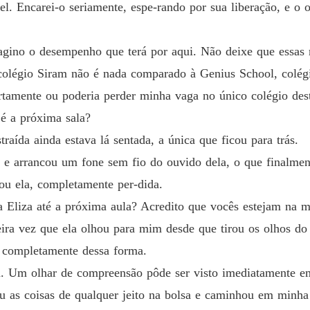
vel. Encarei-o seriamente, espe-rando por sua liberação, e o
Capítul
Destino
imagino o desempenho que terá por aqui. Não deixe que essa
Capítul
O colégio Siram não é nada comparado à Genius School, colég
Destino
tamente ou poderia perder minha vaga no único colégio deste
Capítul
 é a próxima sala?
Destino
traída ainda estava lá sentada, a única que ficou para trás.
Capítul
 e arrancou um fone sem fio do ouvido dela, o que finalment
Destino
ou ela, completamente per-dida.
Capítulo
a Eliza até a próxima aula? Acredito que vocês estejam na 
Destino
imeira vez que ela olhou para mim desde que tirou os olhos 
Capítulo
o completamente dessa forma.
Destino
ela. Um olhar de compreensão pôde ser visto imediatamente 
Capítulo
ou as coisas de qualquer jeito na bolsa e caminhou em minha
Destino