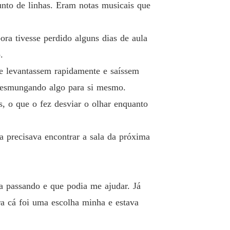
 19 Eu sou a famosa Lisa
17/04/2024
unto de linhas. Eram notas musicais que
: O Herdeiro Alfa
 20 Uma mentira necessária
18/04/2024
ra tivesse perdido alguns dias de aula
.
: O Herdeiro Alfa
o 21 Amizade
se levantassem rapidamente e saíssem
18/04/2024
 resmungando algo para si mesmo.
: O Herdeiro Alfa
s, o que o fez desviar o olhar enquanto
 22 Se um dia...
18/04/2024
: O Herdeiro Alfa
a precisava encontrar a sala da próxima
o 23 Não me subestime
18/04/2024
: O Herdeiro Alfa
 24 A cachoeira
18/04/2024
a passando e que podia me ajudar. Já
: O Herdeiro Alfa
a cá foi uma escolha minha e estava
o 25 A cabana
20/04/2024
: O Herdeiro Alfa