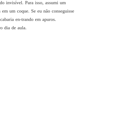
: O Herdeiro Alfa
do invisível. Para isso, assumi um
o 40 Armação
22/04/2024
os em um coque. Se eu não conseguisse
acabaria en-trando em apuros.
o dia de aula.