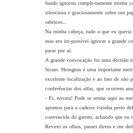
fundo ignorou comple-tamente minha cu
silenciosa e graciosamente sobre um pa
rabiscos...
Na minha cabeça, tudo o que eu queria e
mas era im-possível ignorar a grande co
parar por aí.
A grande convocação foi uma decisão tom
Siram. Heington é uma importante metró
excelente localização e ao fato de não p
conferências dos alfas, que ocorrem an
- Ei, novata! Pode se sentar aqui ao me
apontou para a cadeira vizinha perto de
convencida do garoto, achando que eu t
Revirei os olhos, passei direto e me de