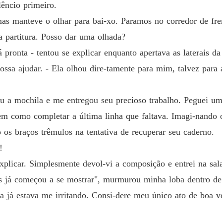
lêncio primeiro.
Capítul
 mas manteve o olhar para bai-xo. Paramos no corredor de fre
Destino
 partitura. Posso dar uma olhada?
Capítul
 pronta - tentou se explicar enquanto apertava as laterais da
Destino
ssa ajudar. - Ela olhou dire-tamente para mim, talvez para 
Capítulo
Destino
riu a mochila e me entregou seu precioso trabalho. Peguei u
Capítul
bem como completar a última linha que faltava. Imagi-nando o
Destino
o os braços trêmulos na tentativa de recuperar seu caderno.
Capítulo
!
Destino
xplicar. Simplesmente devol-vi a composição e entrei na sala
Capítulo
mas já começou a se mostrar", murmurou minha loba dentro d
Destino
la já estava me irritando. Consi-dere meu único ato de boa v
Capítul