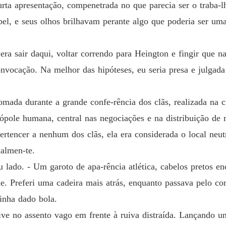
rta apresentação, compenetrada no que parecia ser o traba-
Destino
pel, e seus olhos brilhavam perante algo que poderia ser um
Capítulo
ra sair daqui, voltar correndo para Heington e fingir que n
Destino
Capítul
nvocação. Na melhor das hipóteses, eu seria presa e julgada
Destino
Capítulo
ada durante a grande confe-rência dos clãs, realizada na ci
pole humana, central nas negociações e na distribuição de m
Destino
Capítulo
ertencer a nenhum dos clãs, ela era considerada o local neut
ualmen-te.
Destino
Capítulo
u lado. - Um garoto de apa-rência atlética, cabelos pretos 
le. Preferi uma cadeira mais atrás, enquanto passava pelo co
Destino
Capítul
inha dado bola.
tive no assento vago em frente à ruiva distraída. Lançando u
Destino