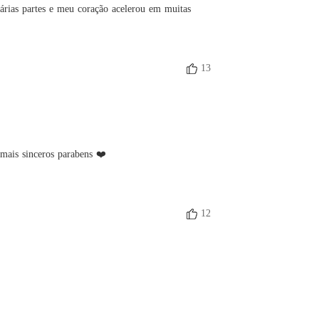
árias partes e meu coração acelerou em muitas 
13
 mais sinceros parabens ❤️

12