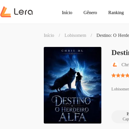
Início
Gênero
Ranking
Início
/
Lobisomem
/
Destino: O Herde
Desti
Chr
Lobisome
1
Cap