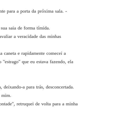
o 33 Vestindo-se como uma diva
21/04/2024
nte para a porta da próxima sala. -
: O Herdeiro Alfa
o 34 Guiando
21/04/2024
 sua saia de forma tímida.
: O Herdeiro Alfa
avaliar a veracidade das minhas
 35 Primeira transformação
21/04/2024
: O Herdeiro Alfa
ma caneta e rapidamente comecei a
o 36 Acampamento
21/04/2024
 "estrago" que eu estava fazendo, ela
: O Herdeiro Alfa
 37 Ponto relativo
22/04/2024
: O Herdeiro Alfa
, deixando-a para trás, desconcertada.
 38 Preparando-se para a festa
22/04/2024
e mim.
: O Herdeiro Alfa
ontade", retruquei de volta para a minha
o 39 Sem você!
22/04/2024