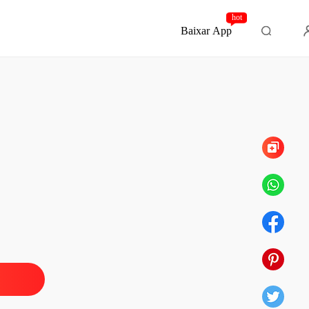
hot
Baixar App
Capítulo 198 Epílogo
: O Herdeiro Alfa
 1 Eliza Singer
17/04/2024
: O Herdeiro Alfa
o 2 A banda
17/04/2024
: O Herdeiro Alfa
 3 Alvejada
17/04/2024
: O Herdeiro Alfa
o 4 Companheiro predestinado
17/04/2024
: O Herdeiro Alfa
 5 Arqueria
17/04/2024