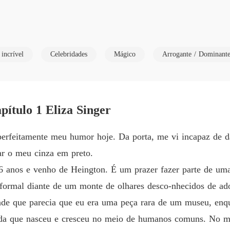
Destino
Capítulo
 vive uma vida dupla: nos palcos, ela encanta como a famosa cantora L
Destino
incrível
Celebridades
Mágico
Arrogante / Dominant
ente dos clãs, ela é obrigada a se mudar para o vilarejo de Siram,
Capítulo
liar dos implacáveis Singer.

Destino
 vida comum, almejando viver como uma simples estudante, mas isso nã
Capítul
ão entre humanos, ela enfrenta o preconceito e a subestimação.

pítulo 1 Eliza Singer
mpanheiro predestinado, o herdeiro Alfa do clã, que a menospreza ba
Destino
Capítulo
sca maneiras de contornar sua situação, desafiando as tradições e esco
a perfeitamente meu humor hoje. Da porta, me vi incapaz de 
Destino
ar o meu cinza em preto.
Capítulo
6 anos e venho de Heington. É um prazer fazer parte de uma 
Destino
 formal diante de um monte de olhares desco-nhecidos de ad
Capítulo
de que parecia que eu era uma peça rara de um museu, enqua
Destino
a que nasceu e cresceu no meio de humanos comuns. No mei
Capítulo