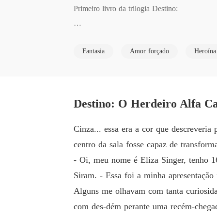
Primeiro livro da trilogia Destino:

Eliza Singer é uma garota extraordinária que
Fantasia
Amor forçado
Heroína 
entre humanos. Devido a uma convocação emerg
sca refúgio com sua avó, longe da pressão fami
Pela primeira vez, vislumbra a chance de uma
como meio humana pelo clã devido à sua criaç
Destino: O Herdeiro Alfa Ca
No meio desses desafios, ela conhece seu co
ada com a indiferença e a frieza dele, ela bu
Cinza... essa era a cor que descreveri
centro da sala fosse capaz de transform
- Oi, meu nome é Eliza Singer, tenho 1
Siram. - Essa foi a minha apresentação
Alguns me olhavam com tanta curiosida
com des-dém perante uma recém-chegad