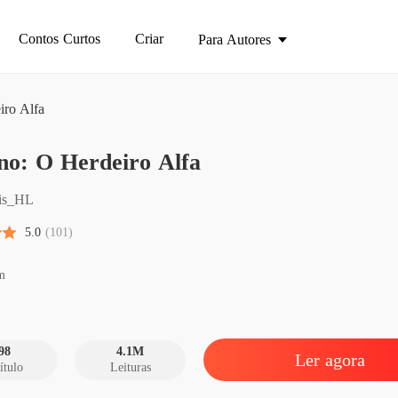
Contos Curtos
Criar
Para Autores
iro Alfa
Destino
no: O Herdeiro Alfa
Capítulo
Destino
is_HL
Capítul
5.0
(101)
Destino
Capítulo
m
Destino
Capítul
98
4.1M
Ler agora
ítulo
Leituras
Destino
Capítulo