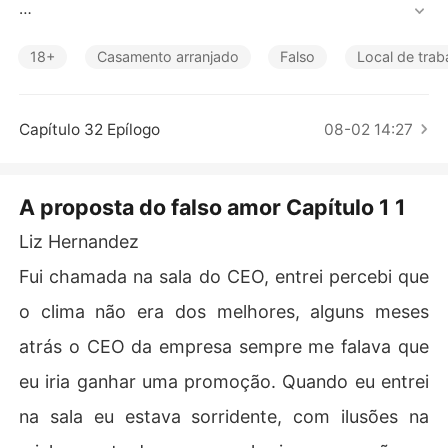
Contos Curtos
    Peguei o contrato e comecei a ler. 

18+
Casamento arranjado
Falso
Local de trab
                           Contrato 

    Liz Hernandez concorda em ser noiva do Henry Miller 
durante um período de um (1) ano, a partir da data de i
Capítulo 32 Epílogo
08-02 14:27
nício deste contrato. 

    Exclusividade: Durante a vigência deste contrato, Liz 
Hernandez concorda em dedicar seu tempo e esforços
A proposta do falso amor Capítulo 1 1
 exclusivamente aos interesses do Henry Miller. Ela não
 deve buscar ou aceitar oportunidades de relacioname
Liz Hernandez
ntos com outros homens. 

Fui chamada na sala do CEO, entrei percebi que
    Residência: Durante o período de vigência deste cont
rato, Liz Hernandez concorda em residir nas instalaçõe
o clima não era dos melhores, alguns meses
s fornecidas pelo Henry Miller, inclusive irá dormi na me
atrás o CEO da empresa sempre me falava que
sma cama com ele.

    Duração do Contrato: Este contrato terá duração de
eu iria ganhar uma promoção. Quando eu entrei
 um (1) ano a partir da data de início, a menos que seja r
na sala eu estava sorridente, com ilusões na
escindido antecipadamente caso uma das partes quebr
e o regulamento, de acordo com as disposições previst