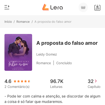
Início
/
Romance
/
A proposta do falso amor
0
Início
Loja
Gênero
A proposta do falso amor
Moderno
Histórico
Leidy Gomez
Lobisomem
|
Romance
Concluído
Sair
Contos
Romance
Baixar App
4.6
96.7K
32
Bilionários
2 Comentário(s)
Leituras
Capítulo
Ranking
- Pode ler com calma e atenção, se discordar de algum
a coisa é só falar que mudaremos. 
