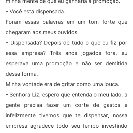
minha mente de que eu ganharia a promoção.
as neste contrato.

- Você está dispensada.
    Remuneração: Henry Miller concorda em pagar a Liz
 Hernandez uma remuneração justa e adequada pelo tr
Foram essas palavras em um tom forte que
abalho prestado. 

chegaram aos meus ouvidos.
    Outras Disposições: Ambas as partes concordam em
 cumprir todas as leis e regulamentos aplicáveis durant
- Dispensada? Depois de tudo o que eu fiz por
e a vigência deste contrato. 

essa empresa? Três anos jogados fora, eu
Ass: Henry Miller: _________________________

esperava uma promoção e não ser demitida
Ass: Liz Hernandez: _________________________ 

dessa forma.
Minha vontade era de gritar como uma louca.
- Senhora Liz, espero que entenda o meu lado, a
gente precisa fazer um corte de gastos e
infelizmente tivemos que te dispensar, nossa
empresa agradece todo seu tempo investindo