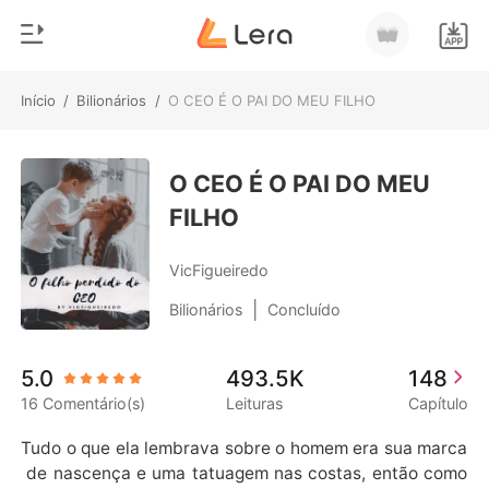
Início
/
Bilionários
/
O CEO É O PAI DO MEU FILHO
0
Início
Loja
O CEO É O PAI DO MEU
Gênero
FILHO
Moderno
Histórico
Lobisomem
VicFigueiredo
Sair
Contos
|
Bilionários
Concluído
Romance
Baixar App
5.0
493.5K
148
Bilionários
16 Comentário(s)
Leituras
Capítulo
Ranking
Tudo o que ela lembrava sobre o homem era sua marca
 de nascença e uma tatuagem nas costas, então como