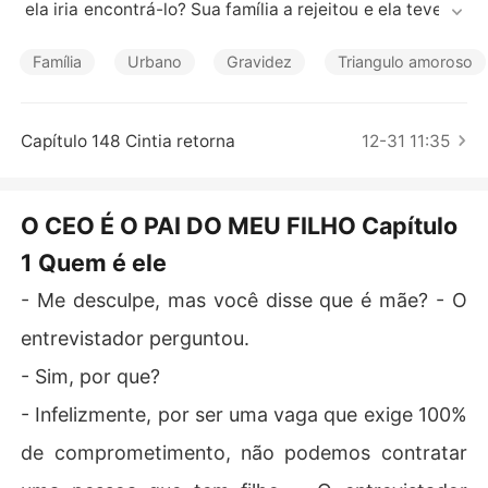
Contos Curtos
 ela iria encontrá-lo? Sua família a rejeitou e ela teve qu
e lutar sozinha para criar seu filho, fruto daquela noite,
 mas depois de perder o emprego pela décima vez, sua
Família
Urbano
Gravidez
Triangulo amoroso
 amiga a indicou para ser babá do filho do CEO, mas o q
ue ela não sabia era que esse belo CEO que havia perdi
do a esposa era na verdade o mesmo homem de anos a
Capítulo 148 Cintia retorna
12-31 11:35
trás. "Eu finalmente encontrei você!"

O CEO É O PAI DO MEU FILHO Capítulo
1 Quem é ele
- Me desculpe, mas você disse que é mãe? - O
entrevistador perguntou.
- Sim, por que?
- Infelizmente, por ser uma vaga que exige 100%
de comprometimento, não podemos contratar