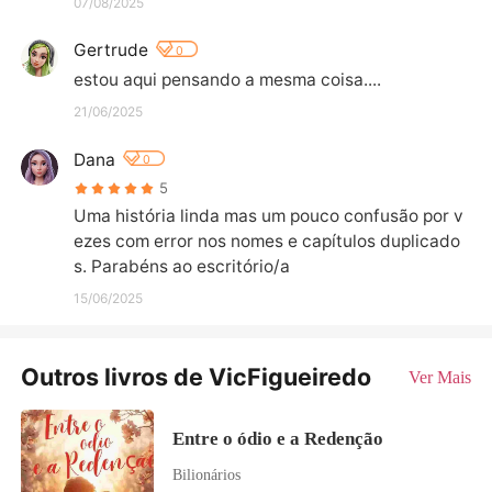
07/08/2025
Gertrude
0
estou aqui pensando a mesma coisa....
21/06/2025
Dana
0
5
Uma história linda mas um pouco confusão por v
ezes com error nos nomes e capítulos duplicado
s. Parabéns ao escritório/a
15/06/2025
Outros livros de VicFigueiredo
Ver Mais
Entre o ódio e a Redenção
Bilionários