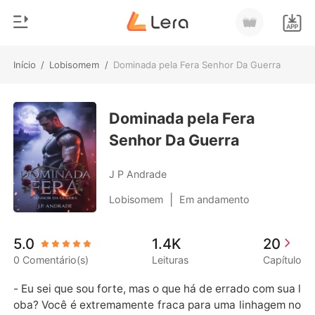
Início
/
Lobisomem
/
Dominada pela Fera Senhor Da Guerra
0
Início
Loja
Dominada pela Fera
Gênero
Senhor Da Guerra
Moderno
Histórico
Lobisomem
J P Andrade
Sair
Contos
|
Lobisomem
Em andamento
Romance
Baixar App
5.0
1.4K
20
Bilionários
0 Comentário(s)
Leituras
Capítulo
Ranking
- Eu sei que sou forte, mas o que há de errado com sua l
oba? Você é extremamente fraca para uma linhagem no