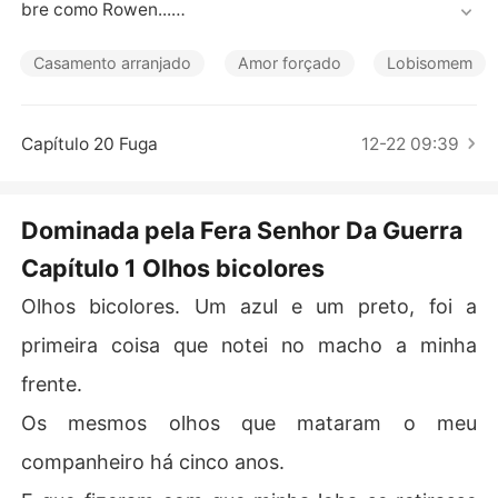
Contos Curtos
bre como Rowen...

Não deixei que ele continuasse, cuspindo em seu rosto.

Casamento arranjado
Amor forçado
Lobisomem
Julian fechou os olhos e eu podia ver o choque de Dan
 que quase bateu em um carro, desviando no último seg
Capítulo 20 Fuga
12-22 09:39
undo.

Julian me soltou calmamente e Dan prontamente lhe of
Dominada pela Fera Senhor Da Guerra
ereceu um lenço para que se limpasse.

Capítulo 1 Olhos bicolores
Eu me afastei assim que me vi livre, esperando sua reaç
Olhos bicolores. Um azul e um preto, foi a
ão explosiva contra mim. 

primeira coisa que notei no macho a minha
Esperando que ele se mostrasse o monstro cruel que er
frente.
a.

Os mesmos olhos que mataram o meu
O macho terminou de se limpar e olhou na minha direçã
companheiro há cinco anos.
o.
