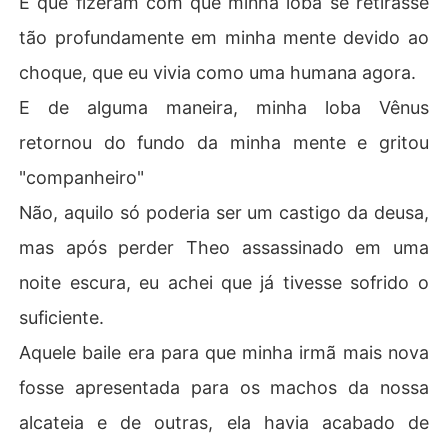
E que fizeram com que minha loba se retirasse
- Se quer tanto compartilhar saliva, há uma maneira mui
tão profundamente em minha mente devido ao
to mais gostosa de fazer isso, querida. - ele disse.

choque, que eu vivia como uma humana agora.
Isabela Rowen nasceu em uma família onde lobas semp
E de alguma maneira, minha loba Vênus
re se uniam a alfas, mas contrariou o destino ao escolh
er Theo, um ômega doce e gentil. Ela abandonou tudo p
retornou do fundo da minha mente e gritou
or amor - e perdeu tudo. Na véspera do casamento, Th
"companheiro"
eo foi morto por um alfa de olhos bicolores. O choque a
 quebrou por dentro, e sua loba, Vênus, desapareceu e
Não, aquilo só poderia ser um castigo da deusa,
m sua mente, deixando-a viver como humana.

mas após perder Theo assassinado em uma
Cinco anos depois, Isabela reencontra o responsável po
noite escura, eu achei que já tivesse sofrido o
r sua dor: Julian Black.

suficiente.
"Olhos bicolores. Um azul e um preto. Os mesmos que ti
Aquele baile era para que minha irmã mais nova
raram Theo de mim.

fosse apresentada para os machos da nossa
Mas agora, Vênus voltou... e gritou: companheiro."

alcateia e de outras, ela havia acabado de
Um castigo da deusa, ou uma nova chance de se vingar 