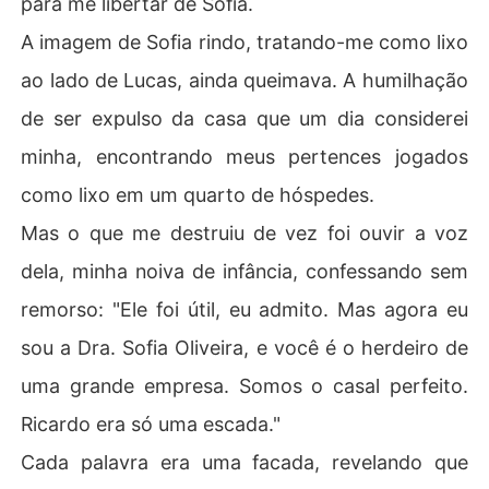
para me libertar de Sofia.
s quebrado da minha avó, a única lembrança preciosa q
A imagem de Sofia rindo, tratando-me como lixo
ue me restava.

ao lado de Lucas, ainda queimava. A humilhação
"Acidentes acontecem", disse a Sra. Oliveira, com despr
de ser expulso da casa que um dia considerei
ezo. Eles não apenas me humilharam, mas também desr
espeitaram a memória de quem mais me amou. A dor se
minha, encontrando meus pertences jogados
 transformou em fúria quando, ao tentar me demitir do
como lixo em um quarto de hóspedes.
 hospital, Sofia e sua família armaram um espetáculo, m
e pintando como instável e louco, usando sua influência 
Mas o que me destruiu de vez foi ouvir a voz
para me expulsar e arruinar minha carreira.

dela, minha noiva de infância, confessando sem
Mas a reviravolta mais cruel veio quando descobri que
remorso: "Ele foi útil, eu admito. Mas agora eu
 a intromissão deles em minha vida culminou na morte
sou a Dra. Sofia Oliveira, e você é o herdeiro de
 de minha avó, que não pôde pedir ajuda a tempo. Todo
 amor, dedicação e sacrifício se desintegraram.

uma grande empresa. Somos o casal perfeito.
Ricardo era só uma escada."
A vida que construí se desfez em mentiras. Quem era e
u agora? Um médico sem família, sem lar, desempregad
Cada palavra era uma facada, revelando que
o e casado com uma estranha.
