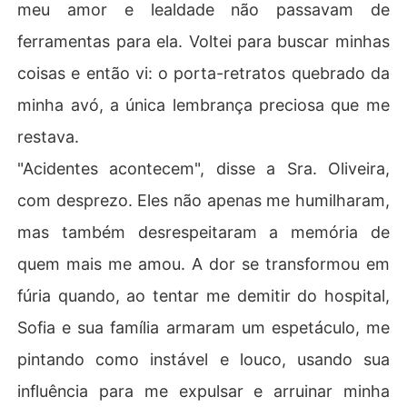
meu amor e lealdade não passavam de
A voz de Ana me ancorou na escuridão: "Case-se comig
ferramentas para ela. Voltei para buscar minhas
o." Esse ato de loucura se tornou a única chance de sob
revivência. Eu precisava cortar todos os laços e começ
coisas e então vi: o porta-retratos quebrado da
ar de novo, longe de tudo que me lembrava daquela trai
minha avó, a única lembrança preciosa que me
ção. Com uma decisão fria e determinada, eu me virava 
para um futuro incerto, mas finalmente livre.
restava.
"Acidentes acontecem", disse a Sra. Oliveira,
com desprezo. Eles não apenas me humilharam,
mas também desrespeitaram a memória de
quem mais me amou. A dor se transformou em
fúria quando, ao tentar me demitir do hospital,
Sofia e sua família armaram um espetáculo, me
pintando como instável e louco, usando sua
influência para me expulsar e arruinar minha