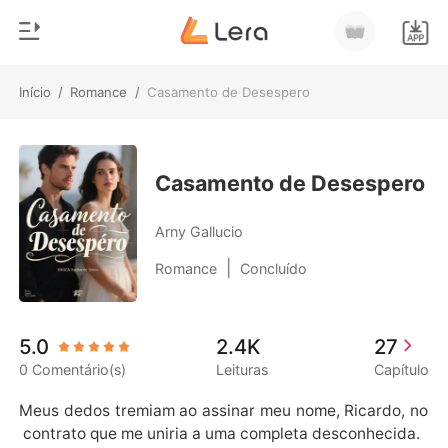
Início
/
Romance
/
Casamento de Desespero
0
Início
Loja
Gênero
Casamento de Desespero
Moderno
Histórico
Arny Gallucio
Lobisomem
|
Romance
Concluído
Sair
Contos
Romance
Baixar App
5.0
2.4K
27
Bilionários
0 Comentário(s)
Leituras
Capítulo
Ranking
Meus dedos tremiam ao assinar meu nome, Ricardo, no
 contrato que me uniria a uma completa desconhecida.
