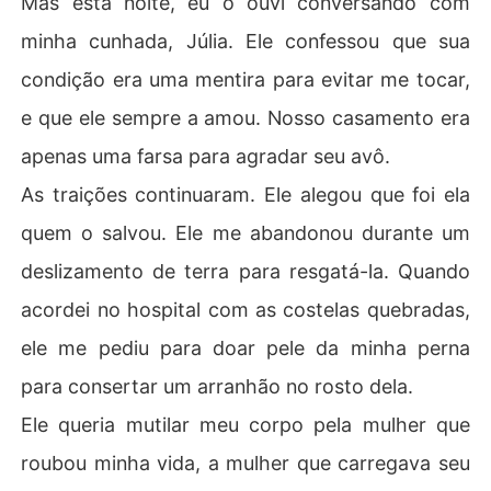
Mas esta noite, eu o ouvi conversando com
minha cunhada, Júlia. Ele confessou que sua
Então, descobri a verdade final e esmagadora: nossa c
ertidão de casamento era falsa. Eu nunca fui sua espos
condição era uma mentira para evitar me tocar,
a, apenas um tapa-buraco.

e que ele sempre a amou. Nosso casamento era
Naquela noite, peguei meu celular e liguei para a única
apenas uma farsa para agradar seu avô.
 pessoa de quem ele me avisou para ficar longe.

As traições continuaram. Ele alegou que foi ela
"Alex", sussurrei, minha voz embargada. "Preciso ir emb
quem o salvou. Ele me abandonou durante um
ora. Você pode me encontrar na Europa?"
deslizamento de terra para resgatá-la. Quando
acordei no hospital com as costelas quebradas,
ele me pediu para doar pele da minha perna
para consertar um arranhão no rosto dela.
Ele queria mutilar meu corpo pela mulher que
roubou minha vida, a mulher que carregava seu