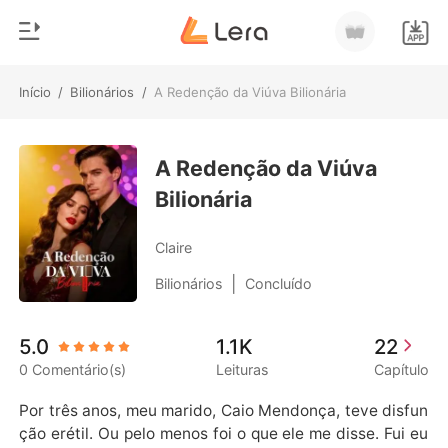
Início
/
Bilionários
/
A Redenção da Viúva Bilionária
0
Início
Loja
A Redenção da Viúva
Gênero
Bilionária
Moderno
Histórico
Lobisomem
Claire
Sair
Contos
|
Bilionários
Concluído
Romance
Baixar App
5.0
1.1K
22
Bilionários
0 Comentário(s)
Leituras
Capítulo
Ranking
Por três anos, meu marido, Caio Mendonça, teve disfun
ção erétil. Ou pelo menos foi o que ele me disse. Fui eu