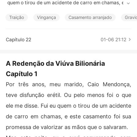
Contos Curtos
 quem o tirou de um acidente de carro em chamas, e es
te casamento foi sua promessa de valorizar as mãos qu
e o salvaram.

Traição
Vingança
Casamento arranjado
Gravi
Mas esta noite, eu o ouvi conversando com minha cunh
ada, Júlia. Ele confessou que sua condição era uma me
Capítulo 22
01-06 21:12
ntira para evitar me tocar, e que ele sempre a amou. No
sso casamento era apenas uma farsa para agradar seu
 avô.

A Redenção da Viúva Bilionária
Capítulo 1
As traições continuaram. Ele alegou que foi ela quem o
 salvou. Ele me abandonou durante um deslizamento de 
Por três anos, meu marido, Caio Mendonça,
terra para resgatá-la. Quando acordei no hospital com
 as costelas quebradas, ele me pediu para doar pele da
teve disfunção erétil. Ou pelo menos foi o que
 minha perna para consertar um arranhão no rosto dela.

ele me disse. Fui eu quem o tirou de um acidente
Ele queria mutilar meu corpo pela mulher que roubou mi
de carro em chamas, e este casamento foi sua
nha vida, a mulher que carregava seu filho secreto. Me
promessa de valorizar as mãos que o salvaram.
u amor era um fardo, meu sacrifício uma piada da qual
 eles riam pelas minhas costas.
