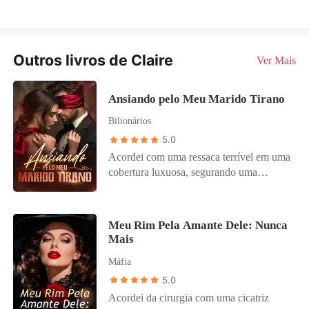
Outros livros de Claire
Ver Mais
Ansiando pelo Meu Marido Tirano
Bilionários
5.0
Acordei com uma ressaca terrível em uma
cobertura luxuosa, segurando uma
certidão de casamento. Na noite anterior,
para escapar do meu ex-namorado
abusivo, eu havia me casado em um erro
Meu Rim Pela Amante Dele: Nunca
de bêbada com um estranho rico que
Mais
assinou apenas como "Gus". Quando
Máfia
mostrei o papel para minha melhor amiga,
ela empalideceu ao ver o sobrenome
5.0
"Williams". Ela me alertou que seu irmão
Acordei da cirurgia com uma cicatriz
mais velho, Agustus Williams, era um