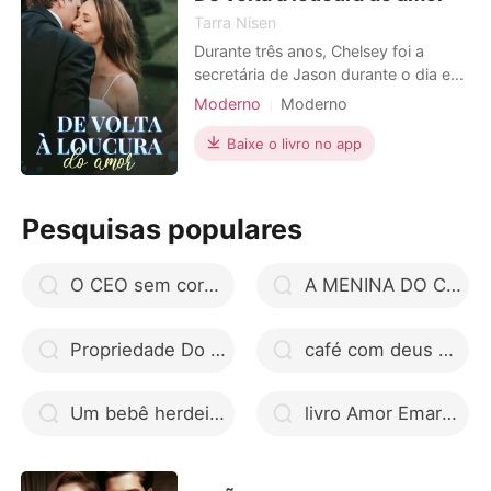
Tarra Nisen
Durante três anos, Chelsey foi a
secretária de Jason durante o dia e
sua amante à noite. Ela sempre
Moderno
Moderno
obedeceu aos seus desejos, como
Relacionamento secreto
CEO
um animal de estimação. No entanto,
Baixe o livro no app
Falsa
Arrogante / Dominante
quando soube que ele iria se casar
com outra mulher, ela optou por
parar de amá-lo e pedir demissão.
Pesquisas populares
Infelizmente, o destino era i
O CEO sem coração: Rômulo Guimarães
A MENINA DO CEO
Propriedade Do Fazendeiro de Larissyy M
café com deus pai google drive
Um bebê herdeiro por contrato
livro Amor Emaranhado do Destino pdf