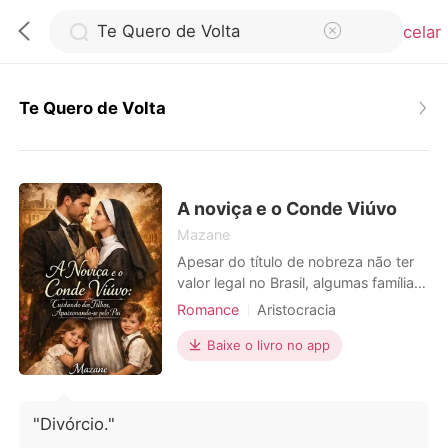
Cancelar
Te Quero de Volta
0
Loja
A noviça e o Conde Viúvo
Mazane
Apesar do título de nobreza não ter
Histórico
valor legal no Brasil, algumas famílias
ainda mantém suas tradições e
Romance
Aristocracia
Sair
costumes. É o caso da família
Encantadora
Urbano
Alencastro. Neste cenário, Maria
Baixe o livro no app
Crescimento do personagem
Clara, uma jovem professora e
Baixar App
Arrogante/Dominador
aspirante a freira, órfã, criada entre
as irmãs do Instituto Santa Bárbara, é
Desenvolvimento dos personagens
"Divórcio."
enviada pela madre superiora para
Romance