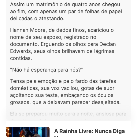
trabalhar como babá e educadora no
Assim um matrimônio de quatro anos chegou
Solar Alencastro, uma propriedade
ao fim, com apenas um par de folhas de papel
imponente pertencente ao reservado
delicadas o atestando.
Conde Álvaro Alencastro, um homem
cuja frieza só não supera a frieza que
Hannah Moore, de dedos finos, acariciou o
reina em sua própria casa. Após a
nome de seu esposo, registrado no
morte misteriosa de sua esposa, um
documento. Erguendo os olhos para Declan
caso envolto em mistério, Álvaro
Edwards, seus olhos brilhavam de lágrimas
passou a ignorar quase
contidas.
completamente os filhos pequenos.
As crianças, carentes e
"Não há esperança para nós?"
indisciplinadas, já haviam expulsado
diversas babás. Ao chegar ao Solar,
Tensa pela emoção e pelo fardo das tarefas
Maria Clara encontra uma casa cheia
domésticas, sua voz vacilou, gotas de suor
de sombras, mistério, regras rígidas e
açoitando sua testa, embaçando os óculos
crianças que só querem carinho e
grossos, que a deixavam parecer desajeitada.
atenção. Com sua alegria,
sensibilidade, ela vai conquistando
Ela se preparou muito para a noite, ansiosa para
cada um deles e desperta algo
discutir seu futuro juntos, sendo dedicada a
inesperado no próprio conde,
selecionar ingredientes frescos, cozinhar e
sentimentos que ele jamais
A Rainha Livre: Nunca Diga
deixar a casa impecável. Tudo em vão, quando
experimentou, sobretudo porque seu