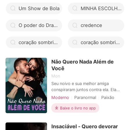
Um Show de Bola
MINHA ESCOLHA : O CEO herdeiro e a mãe solo
O poder do Dragão
credence
coração sombrio estefano pdf docero
coração sombrio estefano livro pdf
Não Quero Nada Além de
Você
Mon
Seu noivo e sua melhor amiga
conspiraram juntos contra ela. Ela
perdeu tudo e morreu na rua. No
Moderno
Paranormal
Paixão
entanto, ela ressuscitou em um
Moderno
Vingança
Divórcio
mundo paralelo. No momento em que
Baixe o livro no app
Falsa
ela abriu os olhos, seu marido neste
mundo estava tentando estrangulá-
Insaciável - Quero devorar
la. Por sorte, ela escapou da morte