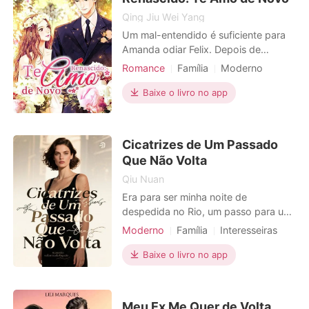
Qing Jiu Wei Yang
Um mal-entendido é suficiente para
Amanda odiar Felix. Depois de
encontrar o homem em pé com uma
Romance
Família
Moderno
faca ensanguentada na mão e o
Renascença
Mal-entendido
corpo de seu único membro da
Baixe o livro no app
Encantadora
Charmoso
família, ela ignora tudo o que ele quer
dizer e o manda para a prisão. Mas
ela comete um erro terrível. Felix é
Cicatrizes de Um Passado
seu único salvador e ela tem de
Que Não Volta
Qiu Nuan
Era para ser minha noite de
despedida no Rio, um passo para um
recomeço em Lisboa. Mas Ricardo,
Moderno
Família
Interesseiras
meu primo, que já havia me roubado
Traição
Gravidez
tanto, armou um espetáculo. Ele
Baixe o livro no app
Triangulo amoroso
fingiu uma queda, e de repente,
todos, minhas primas que me criaram
e Isabella, minha noiva, viraram as
Meu Ex Me Quer de Volta