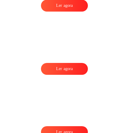
Ler agora
a
r
Ler agora
Ler agora