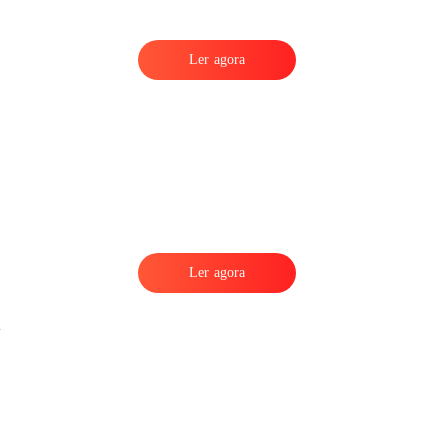
Ler agora
,
Ler agora