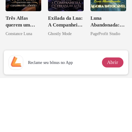
Três Alfas
Exilada da Lua:
Luna
querem um
A Companheira
Abandonada:
casamento
Quebrada do
Agora Intocável
Constance Luna
Ghostly Mode
PageProfit Studio
aberto
Alfa
Abrir
Reclame seu bônus no App