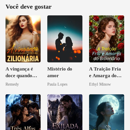
Você deve gostar
A vingança é
Mistério do
A Traição Fria
doce quando
amor
e Amarga do
você é uma
Bilionário
Remedy
Paula Lopes
Ethyl Minow
zilionária