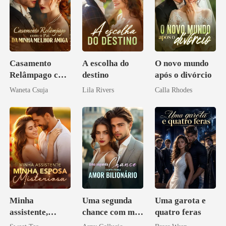
Casamento
A escolha do
O novo mundo
Relâmpago com
destino
após o divórcio
o Pai da Minha
Waneta Csuja
Lila Rivers
Calla Rhodes
Melhor Amiga
Minha
Uma segunda
Uma garota e
assistente,
chance com meu
quatro feras
minha esposa
amor bilionário