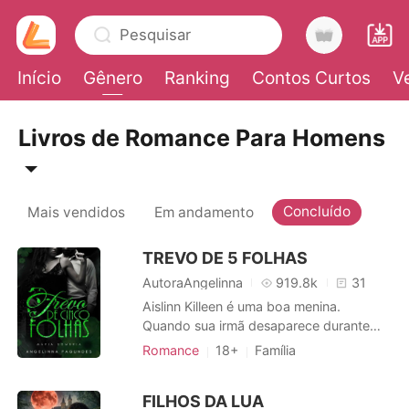
Pesquisar
Início
Gênero
Ranking
Contos Curtos
V
0
Livros de Romance Para Homens
Loja
Concluído
Mais vendidos
Em andamento
Histórico
TREVO DE 5 FOLHAS
AutoraAngelinna
919.8k
31
Sair
Aislinn Killeen é uma boa menina.
Quando sua irmã desaparece durante
uma viagem a Nova York, Aislinn deixa
Baixar App
Romance
18+
Família
sua cidade natal, Dublin, para procurá-la.
Casamento arranjado
Amor forçado
Ela encontra abrigo com seu tio, um
CEO
Máfia
Paixão / Erótica
FILHOS DA LUA
padre na maior paróquia católica