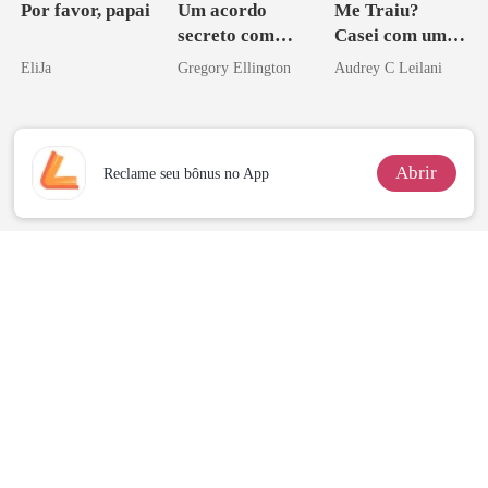
Por favor, papai
Um acordo
Me Traiu?
secreto com
Casei com um
meu chefe
Magnata
EliJa
Gregory Ellington
Audrey C Leilani
bilionário
Abrir
Reclame seu bônus no App