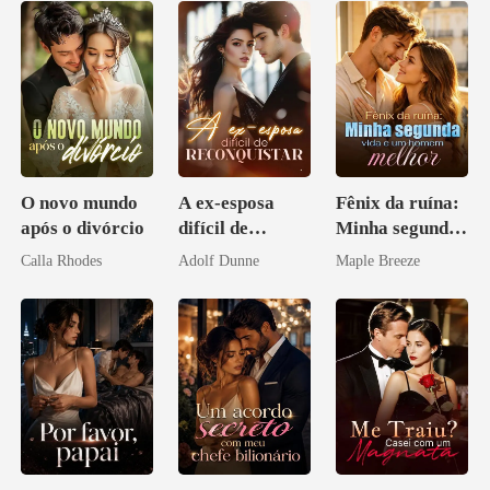
O novo mundo
A ex-esposa
Fênix da ruína:
após o divórcio
difícil de
Minha segunda
reconquistar
vida e um
Calla Rhodes
Adolf Dunne
Maple Breeze
homem melhor