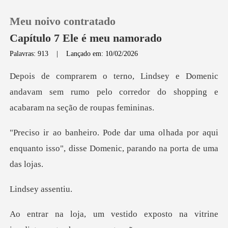
Meu noivo contratado
Capítulo 7 Ele é meu namorado
Palavras: 913
|
Lançado em: 10/02/2026
0
nic
andavam sem rumo pelo corredor do shopp
Loja
hada por aqui
Histórico
enquanto isso", disse Dome
Sair
y asse
Baixar App
do exposto na vitrine