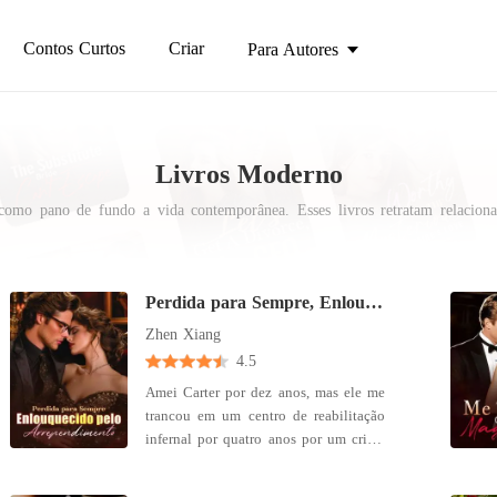
Contos Curtos
Criar
Para Autores
Livros Moderno
mo pano de fundo a vida contemporânea. Esses livros retratam relacioname
 momentos apaixonantes, assim como nós. Além disso, essas histórias frequ
onando uma sensação de proximidade e identificação com a narrativa.
Perdida para Sempre, Enlouquecido pelo Arrependimento
Zhen Xiang
4.5
Amei Carter por dez anos, mas ele me
trancou em um centro de reabilitação
infernal por quatro anos por um crime
que não cometi. Quando finalmente fui
tirada daquele lugar, pensei que o