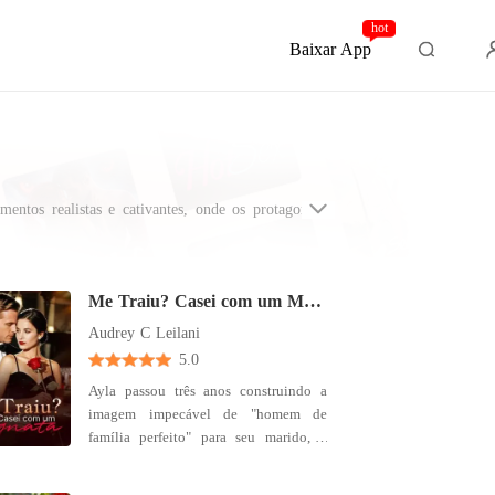
hot
Baixar App
ntos realistas e cativantes, onde os protagonistas
entemente ocorrem em lugares familiares, combinando
Me Traiu? Casei com um Magnata
Audrey C Leilani
5.0
Ayla passou três anos construindo a
imagem impecável de "homem de
família perfeito" para seu marido, o
bilionário do Vale do Silício, Axel
Farrell. Até que, uma noite, ele chegou