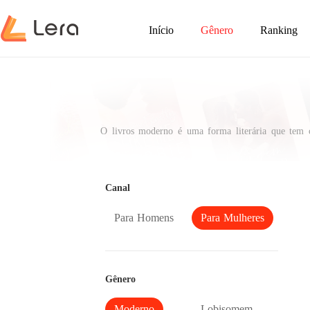
Início
Gênero
Ranking
O livros moderno é uma forma literária que tem co
enfrentam desafios diários, conflitos emocionais e
tramas dramáticas com cenas do cotidiano, proporci
Canal
Para Homens
Para Mulheres
Gênero
Moderno
Lobisomem