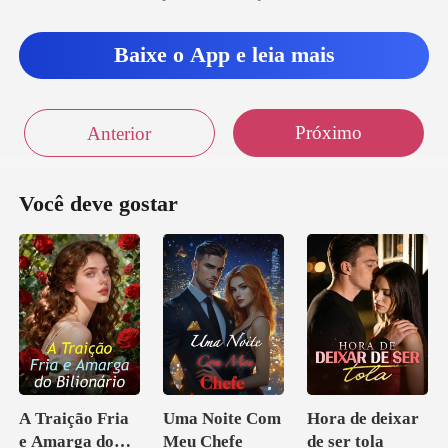
Baixe o App e leia mais
Próximo
Anterior
Você deve gostar
A Traição Fria
Uma Noite Com
Hora de deixar
e Amarga do
Meu Chefe
de ser tola