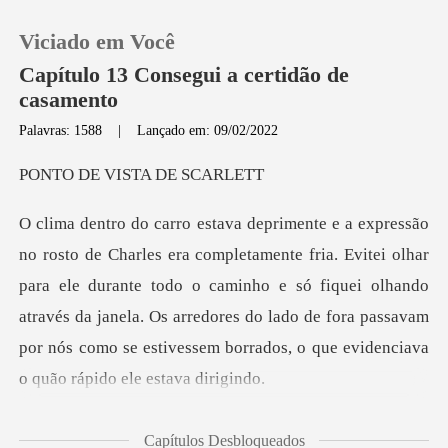
Viciado em Você
Capítulo 13 Consegui a certidão de
casamento
Palavras: 1588
|
Lançado em: 09/02/2022
0
VISTA D
Loja
ei olhar
Histórico
para ele durante todo o caminho e só fiquei olhando
através da janela. Os arredores do lado de
Sair
Baixar App
e
Capítulos Desbloqueados