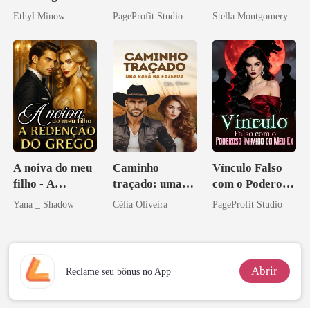
Bilionário
Ethyl Minow
PageProfit Studio
Stella Montgomery
A noiva do meu
Caminho
Vínculo Falso
filho - A
traçado: uma
com o Poderoso
Redenção do
babá na fazenda
Inimigo do Meu
Yana _ Shadow
Célia Oliveira
PageProfit Studio
grego
Ex
Abrir
Reclame seu bônus no App